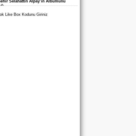
ehir Selahattin Alpay’ın Albümünü
arı’nda Buluştu
adı
k Like Box Kodunu Giriniz
tya Büyükşehir Belediyespor’dan 3
u A Milli Takım Yolunda
yurt’ta Yaz Spor Okulları ve Spor