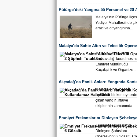
Pütürge’deki Yangına 55 Personel ve 20 
Müdahale Sürüyor
Malatya'nın Pütürge ilçes
Yediyol Mahallesi'nde çı
arazi ve ot yangınına...
Malatya’da Sahte Altın ve Tefecilik Opera
Şüpheli Tutuklandı
Malatya Cumhuriyet
Başsavcılığı koordinesind
Emniyet Müdürlüğü
Kaçakçılık ve Organize...
Akçadağ’da Panik Anları: Yangında Kont
Kullanılamaz Hale Geldi
Malatya’nın Akçadağ
ilçesinde bir konteynerd
çıkan yangın, itfaiye
ekiplerinin zamanında...
Emniyet Frekanslarını Dinleyen Şebekeye
Gözaltı.
Emniyet Frekanslarını
Dinleyen Şahıslara
Operasyon: 6 Gözaltı, Ç