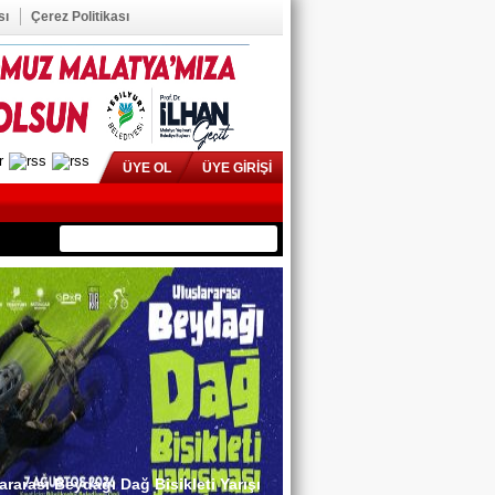
sı
Çerez Politikası
ÜYE OL
ÜYE GİRİŞİ
ararası Beydağı Dağ Bisikleti Yarışı