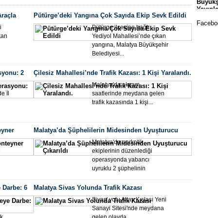
Büyükş
Okull
Yayınl
Araçla
Pütürge’deki Yangına Çok Sayıda Ekip Sevk Edildi
Faceboo
i
Pütürge ilçesine bağlı
kan
Yediyol Mahallesi’nde çıkan
yangına, Malatya Büyükşehir
Belediyesi...
syonu: 2
Çilesiz Mahallesi’nde Trafik Kazası: 1 Kişi Yaralandı.
Malatya'da akşam
e İl
saatlerinde meydana gelen
trafik kazasında 1 kişi...
Mala
Sporc
eyner
Malatya’da Şüphelilerin Midesinden Uyuşturucu
Çıkarıldı
Malatya'da narkotik
e
ekiplerinin düzenlediği
operasyonda yabancı
uyruklu 2 şüphelinin
midesinden...
 Darbe: 6
Malatya Sivas Yolunda Trafik Kazası
Sivas' yolu Altay Kışlası Yeni
Sanayi Sitesi'nde meydana
Yeşil
ok
gelen olayda...