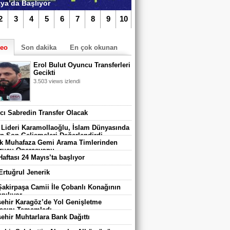
ya’da Başlıyor
2
3
4
5
6
7
8
9
10
deo
Son dakika
En çok okunan
Erol Bulut Oyuncu Transferleri
Gecikti
3.503 views izlendi
TIKLA iZLE
algazi Belediyespor’da Yeni Dönem
vcı Sabredin Transfer Olacak
adı
 Lideri Karamollaoğlu, İslam Dünyasında
n Son Gelişmeleri Değerlendirdi
 Muhafaza Gemi Arama Timlerinden
rucu Operasyonu
Haftası 24 Mayıs’ta başlıyor
 Ertuğrul Jenerik
 Şakirpaşa Camii İle Çobanlı Konağının
pılıyor
ehir Karagöz’de Yol Genişletme
asını Tamamladı
ehir Muhtarlara Bank Dağıttı
 670 Çocuk Karatay Yaz Spor