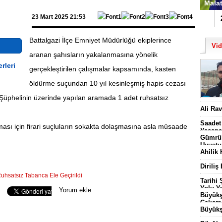
Malat
23 Mart 2025 21:53
1
Battalgazi İlçe Emniyet Müdürlüğü ekiplerince
Vi
aranan şahısların yakalanmasına yönelik
gerçekleştirilen çalışmalar kapsamında, kasten
öldürme suçundan 10 yıl kesinleşmiş hapis cezası
. Şüphelinin üzerinde yapılan aramada 1 adet ruhsatsız
Batt
Ali Ra
Başl
Saadet
ması için firari suçluların sokakta dolaşmasına asla müsaade
Yaşana
Gümrük
Uyuştu
Ahilik 
Diriliş
uhsatsız Tabanca Ele Geçirildi
Tarihi
Yolu Ya
Seo Uzmanı
Yorum ekle
Büyükş
Çalışm
Büyükş
3 Bin