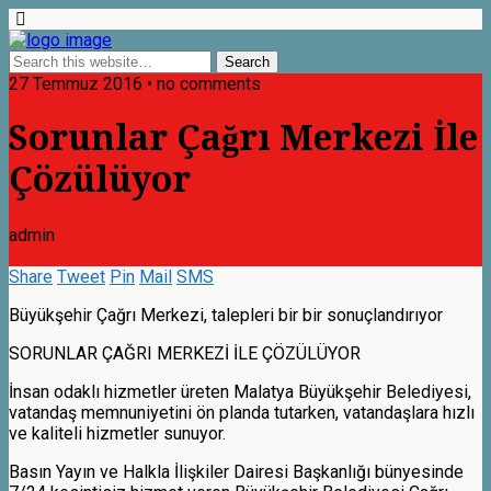
27 Temmuz 2016 • no comments
Sorunlar Çağrı Merkezi İle
Çözülüyor
admin
Share
Tweet
Pin
Mail
SMS
Büyükşehir Çağrı Merkezi, talepleri bir bir sonuçlandırıyor
SORUNLAR ÇAĞRI MERKEZİ İLE ÇÖZÜLÜYOR
İnsan odaklı hizmetler üreten Malatya Büyükşehir Belediyesi,
vatandaş memnuniyetini ön planda tutarken, vatandaşlara hızlı
ve kaliteli hizmetler sunuyor.
Basın Yayın ve Halkla İlişkiler Dairesi Başkanlığı bünyesinde