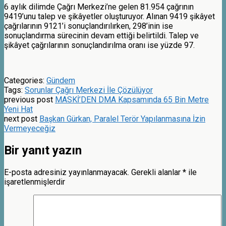
6 aylık dilimde Çağrı Merkezi’ne gelen 81.954 çağrının
9419’unu talep ve şikâyetler oluşturuyor. Alınan 9419 şikâyet
çağrılarının 9121’i sonuçlandırılırken, 298’inin ise
sonuçlandırma sürecinin devam ettiği belirtildi. Talep ve
şikâyet çağrılarının sonuçlandırılma oranı ise yüzde 97.
Categories:
Gündem
Tags:
Sorunlar Çağrı Merkezi İle Çözülüyor
previous post
MASKİ’DEN DMA Kapsamında 65 Bin Metre
Yeni Hat
next post
Başkan Gürkan, Paralel Terör Yapılanmasına İzin
Vermeyeceğiz
Bir yanıt yazın
E-posta adresiniz yayınlanmayacak.
Gerekli alanlar
*
ile
işaretlenmişlerdir