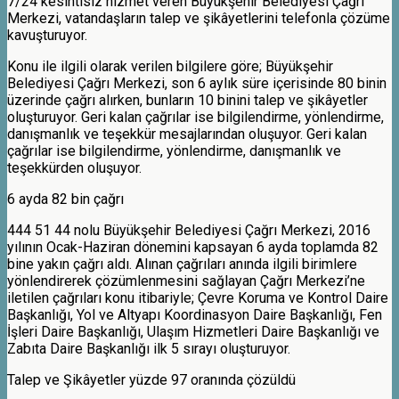
7/24 kesintisiz hizmet veren Büyükşehir Belediyesi Çağrı
Merkezi, vatandaşların talep ve şikâyetlerini telefonla çözüme
kavuşturuyor.
Konu ile ilgili olarak verilen bilgilere göre; Büyükşehir
Belediyesi Çağrı Merkezi, son 6 aylık süre içerisinde 80 binin
üzerinde çağrı alırken, bunların 10 binini talep ve şikâyetler
oluşturuyor. Geri kalan çağrılar ise bilgilendirme, yönlendirme,
danışmanlık ve teşekkür mesajlarından oluşuyor. Geri kalan
çağrılar ise bilgilendirme, yönlendirme, danışmanlık ve
teşekkürden oluşuyor.
6 ayda 82 bin çağrı
444 51 44 nolu Büyükşehir Belediyesi Çağrı Merkezi, 2016
yılının Ocak-Haziran dönemini kapsayan 6 ayda toplamda 82
bine yakın çağrı aldı. Alınan çağrıları anında ilgili birimlere
yönlendirerek çözümlenmesini sağlayan Çağrı Merkezi’ne
iletilen çağrıları konu itibariyle; Çevre Koruma ve Kontrol Daire
Başkanlığı, Yol ve Altyapı Koordinasyon Daire Başkanlığı, Fen
İşleri Daire Başkanlığı, Ulaşım Hizmetleri Daire Başkanlığı ve
Zabıta Daire Başkanlığı ilk 5 sırayı oluşturuyor.
Talep ve Şikâyetler yüzde 97 oranında çözüldü