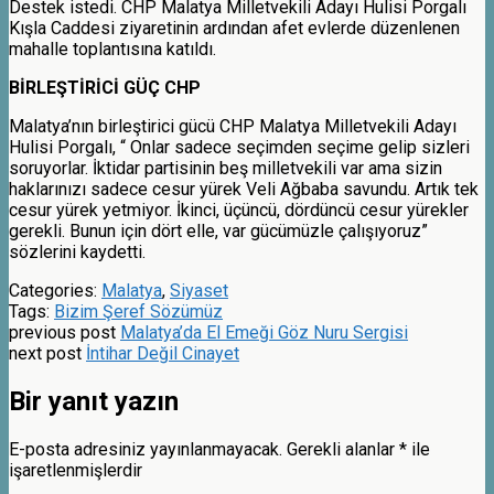
Destek istedi. CHP Malatya Milletvekili Adayı Hulisi Porgalı
Kışla Caddesi ziyaretinin ardından afet evlerde düzenlenen
mahalle toplantısına katıldı.
BİRLEŞTİRİCİ GÜÇ CHP
Malatya’nın birleştirici gücü CHP Malatya Milletvekili Adayı
Hulisi Porgalı, “ Onlar sadece seçimden seçime gelip sizleri
soruyorlar. İktidar partisinin beş milletvekili var ama sizin
haklarınızı sadece cesur yürek Veli Ağbaba savundu. Artık tek
cesur yürek yetmiyor. İkinci, üçüncü, dördüncü cesur yürekler
gerekli. Bunun için dört elle, var gücümüzle çalışıyoruz”
sözlerini kaydetti.
Categories:
Malatya
,
Siyaset
Tags:
Bizim Şeref Sözümüz
previous post
Malatya’da El Emeği Göz Nuru Sergisi
next post
İntihar Değil Cinayet
Bir yanıt yazın
E-posta adresiniz yayınlanmayacak.
Gerekli alanlar
*
ile
işaretlenmişlerdir