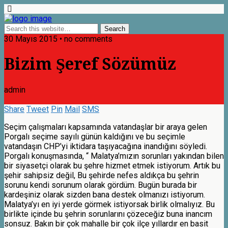
30 Mayıs 2015 • no comments
Bizim Şeref Sözümüz
admin
Share
Tweet
Pin
Mail
SMS
Seçim çalışmaları kapsamında vatandaşlar bir araya gelen
Porgalı seçime sayılı günün kaldığını ve bu seçimle
vatandaşın CHP’yi iktidara taşıyacağına inandığını söyledi.
Porgalı konuşmasında, “ Malatya’mızın sorunları yakından bilen
bir siyasetçi olarak bu şehre hizmet etmek istiyorum. Artık bu
şehir sahipsiz değil, Bu şehirde nefes aldıkça bu şehrin
sorunu kendi sorunum olarak gördüm. Bugün burada bir
kardeşiniz olarak sizden bana destek olmanızı istiyorum.
Malatya’yı en iyi yerde görmek istiyorsak birlik olmalıyız. Bu
birlikte içinde bu şehrin sorunlarını çözeceğiz buna inancım
sonsuz. Bakın bir çok mahalle bir çok ilçe yıllardır en basit