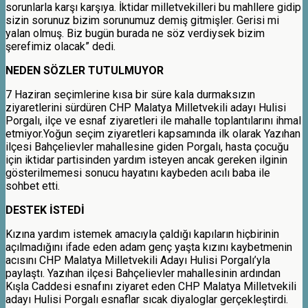
sorunlarla karşı karşıya. İktidar milletvekilleri bu mahllere gidip
sizin sorunuz bizim sorunumuz demiş gitmişler. Gerisi mi
yalan olmuş. Biz bugün burada ne söz verdiysek bizim
şerefimiz olacak” dedi.
NEDEN SÖZLER TUTULMUYOR
7 Haziran seçimlerine kısa bir süre kala durmaksızın
ziyaretlerini sürdüren CHP Malatya Milletvekili adayı Hulisi
Porgalı, ilçe ve esnaf ziyaretleri ile mahalle toplantılarını ihmal
etmiyor.Yoğun seçim ziyaretleri kapsamında ilk olarak Yazıhan
ilçesi Bahçelievler mahallesine giden Porgalı, hasta çocuğu
için iktidar partisinden yardım isteyen ancak gereken ilginin
gösterilmemesi sonucu hayatını kaybeden acılı baba ile
sohbet etti.
DESTEK İSTEDİ
Kızına yardım istemek amacıyla çaldığı kapıların hiçbirinin
açılmadığını ifade eden adam genç yaşta kızını kaybetmenin
acısını CHP Malatya Milletvekili Adayı Hulisi Porgalı’yla
paylaştı. Yazıhan ilçesi Bahçelievler mahallesinin ardından
Kışla Caddesi esnafını ziyaret eden CHP Malatya Milletvekili
adayı Hulisi Porgalı esnaflar sıcak diyaloglar gerçekleştirdi.