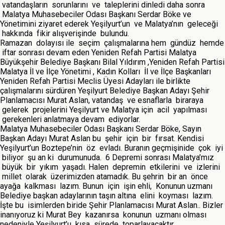
vatandaşların sorunlarını ve taleplerini dinledi daha sonra
Malatya Muhasebeciler Odası Başkanı Serdar Böke ve
Yönetimini ziyaret ederek Yeşilyurt’un ve Malatya’nın geleceği
hakkında fikir alışverişinde bulundu.
Ramazan dolayısı ile seçim çalışmalarına hem gündüz hemde
iftar sonrası devam eden Yeniden Refah Partisi Malatya
Büyükşehir Belediye Başkanı Bilal Yıldırım ,Yeniden Refah Partisi
Malatya İl ve İlçe Yönetimi , Kadın Kolları İl ve İlçe Başkanları
Yeniden Refah Partisi Meclis Üyesi Adayları ile birlikte
çalışmalarını sürdüren Yeşilyurt Belediye Başkan Adayı Şehir
Planlamacısı Murat Aslan, vatandaş ve esnaflarla biraraya
gelerek projelerini Yeşilyurt ve Malatya için acil yapılması
gerekenleri anlatmaya devam ediyorlar.
Malatya Muhasebeciler Odası Başkanı Serdar Böke, Sayın
Başkan Adayı Murat Aslan bu şehir için bir fırsat. Kendisi
Yeşilyurt’un Boztepe’nin öz evladı. Buranın geçmişinide çok iyi
biliyor şu an ki durumunuda. 6 Depremi sonrası Malatya’mız
büyük bir yıkım yaşadı. Halen depremin etkilerini ve izlerini
millet olarak üzerimizden atamadık. Bu şehrin bir an önce
ayağa kalkması lazım. Bunun için işin ehli, Konunun uzmanı
Belediye başkan adaylarının taşın altına elini koyması lazım.
İşte bu isimlerden biride Şehir Planlamacısı Murat Aslan.. Bizler
inanıyoruz ki Murat Bey kazanırsa konunun uzmanı olması
nedeniyle Yeşilyurt’u kısa sürede toparlayacaktır.