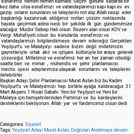
esnafımız hemen hemen kalmadı. Seçim gününe kadarda bir
kez daha olsa esnafımızı ve vatandaşlarımızı kapı kapı ev ev
gezip onların sorunlarını ve taleplerini not alıp Allah nasip eder
başkanlığı kazanırsak aldığımız notları çözüm noktasında
hayata geçirmek adına ivedi bir şekilde ilk gün gündemimize
alacağız. Mücbir Sebep Hali olsun Rezerv alan olsun KDV ve
Vergi Muhafiyeti olsun bu konularda esnafımızı ve
vatandaşlarımızı bilgilendirmeye devam edeceğiz. Gerçekten
Yeşilyurt’u ve Malatya’yı sadece bizim değil milletimizin
gayretleriyle ortak akıl ve iştişare kültürüyle bir araya gelerek
çözeceğiz. Milletimiz ve esnafımız her an her zaman istediği
saatte ben ve mimar , mühendis ve şehir planlamacısı
meclis üyesi adaylarımıza ulaşarak sorunlarını ve taleplerini
iletebilirler.
Başkan Adayı Şehir Planlamacısı Murat Aslan biz bu Kadim
Yeşilyurt’u ve Malatya’mızı hep birlikte ayağa kaldıracağız. 31
Mart Akşamı 1 Nisan Sabahı Yeni bir Yeşilyurt ve Yeni bir
Malatya için hemşehrilerinden Partimizi ve bu kardeşlerini
desteklerini bekliyorum. Allah yar ve Yardımcımız olsun dedi
Categories:
Siyaset
Tags:
Yeşilyurt Adayı Murat Aslan; Doğruları Anlatmaya devam