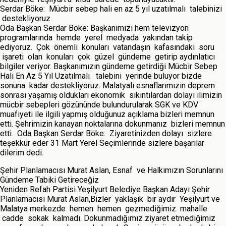
Serdar Böke: Mücbir sebep hali en az 5 yıl uzatılmalı talebinizi
destekliyoruz
Oda Başkan Serdar Böke: Başkanımızı hem televizyon
programlarında hemde yerel medyada yakından takip
ediyoruz. Çok önemli konuları vatandaşın kafasındaki soru
işareti olan konuları çok güzel gündeme getirip aydınlatıcı
bilgiler veriyor. Başkanımızın gündeme getirdiği Mücbir Sebep
Hali En Az 5 Yıl Uzatılmalı talebini yerinde buluyor bizde
sonuna kadar destekliyoruz. Malatyalı esnaflarımızın deprem
sonrası yaşamış oldukları ekonomik sıkıntılardan dolayı ilimizin
mücbir sebepleri gözününde bulundurularak SGK ve KDV
muafiyeti ile ilgili yapmış olduğunuz açıklama bizleri memnun
etti. Şehrimizin kanayan noktalarına dokunmanız bizleri memnun
etti. Oda Başkan Serdar Böke: Ziyaretinizden dolayı sizlere
teşekkür eder 31 Mart Yerel Seçimlerinde sizlere başarılar
dilerim dedi.
Şehir Planlamacısı Murat Aslan, Esnaf ve Halkımızın Sorunlarını
Gündeme Tabiki Getireceğiz
Yeniden Refah Partisi Yeşilyurt Belediye Başkan Adayı Şehir
Planlamacısı Murat Aslan,Bizler yaklaşık bir aydır Yeşilyurt ve
Malatya merkezde hemen hemen gezmediğimiz mahalle
cadde sokak kalmadı. Dokunmadığımız ziyaret etmediğimiz