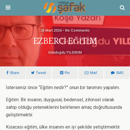
26 Mart 2024 • No Comments
EZBERCİ EĞİTİM
Gündoğdu YILDIRIM
Share
Tweet
Pin
Mail
SMS
İsterseniz önce “Eğitim nedir?” onun bir tanımını yapalım.
Eğitim: Bir insanın; duygusal, bedensel, zihinsel olarak
sahip olduğu yeteneklerini belirlenen amaç doğrultusunda
geliştirmektir.
Kısacası eğitim, ülke insanını en iyi şekilde yetiştirmektir.