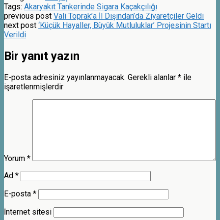
Tags:
Akaryakıt Tankerinde Sigara Kaçakçılığı
previous post
Vali Toprak’a İl Dışından’da Ziyaretçiler Geldi
next post
‘Küçük Hayaller, Büyük Mutluluklar’ Projesinin Startı
Verildi
Bir yanıt yazın
E-posta adresiniz yayınlanmayacak.
Gerekli alanlar
*
ile
işaretlenmişlerdir
Yorum
*
Ad
*
E-posta
*
İnternet sitesi