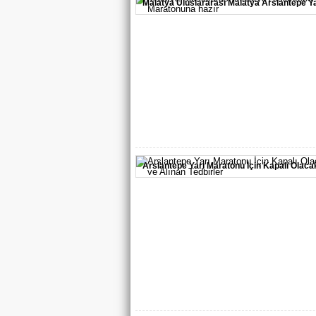
Malatya Uluslararası Malatya Arslantepe Ya
Maratonuna hazır
Malatya’da mevsimlik tarım işçilerinin yaş
koşullarını iyileştirmek amacıyla hayata geçir
Arslantepe Yarı Maratonu İçin Kapalı Olacak
ve Alınan Tedbirler
Başkan Er: "bu maraton malatya’nın yenide
kalkışının güçlü bir...