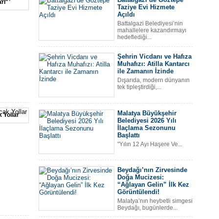
rı
Akad
Taziye Evi Hizmete
Açıldı
Battalgazi Belediyesi’nin
mahallelere kazandırmayı
hedeflediği...
Şehrin Vicdanı ve Hafıza
am
Muhafızı: Atilla Kantarcı
ilen...
ile Zamanın İzinde
Dışarıda, modern dünyanın
tek tipleştirdiği,...
Büyü
Malatya Büyükşehir
 Yollar
Er’d
Belediyesi 2026 Yılı
İlaçlama Sezonunu
Başlattı
"Yılın 12 Ayı Haşere Ve...
Beydağı’nın Zirvesinde
n ayağa
Doğa Mucizesi:
“Ağlayan Gelin” İlk Kez
Görüntülendi!
Malatya’nın heybetli simgesi
Beydağı, bugünlerde...