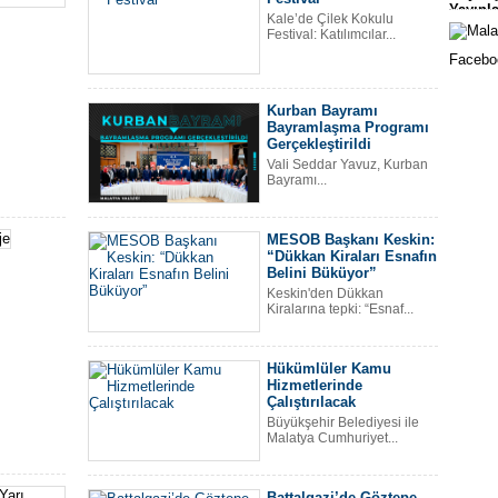
Yayınl
Okull
Kale’de Çilek Kokulu
Festival: Katılımcılar...
Faceboo
Kurban Bayramı
sı
Bayramlaşma Programı
Gerçekleştirildi
Vali Seddar Yavuz, Kurban
Bayramı...
MESOB Başkanı Keskin:
Mala
“Dükkan Kiraları Esnafın
Sporc
Belini Büküyor”
Keskin'den Dükkan
Kiralarına tepki: “Esnaf...
Hükümlüler Kamu
erindeki
Hizmetlerinde
Çalıştırılacak
Büyükşehir Belediyesi ile
Malatya Cumhuriyet...
Yeşil
Battalgazi’de Göztepe