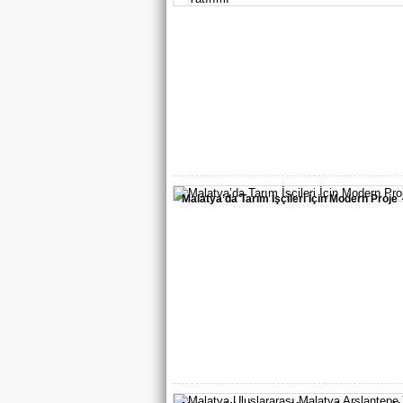
Akçadağ'a Sağlık Müjdesi: Hastane Ek Bina
Projesinde Kritik Eşik...
Malatya’da Tarım İşçileri İçin Modern Proje
MASKİ Genel Müdürü Sinan Çeçen ve berab
heyet Hekimhan İlçesi...