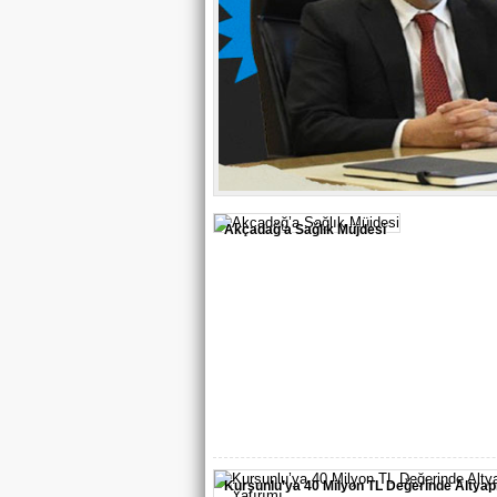
Akçadağ’a Sağlık Müjdesi
Kurşunlu’ya 40 Milyon TL Değerinde Altyapı