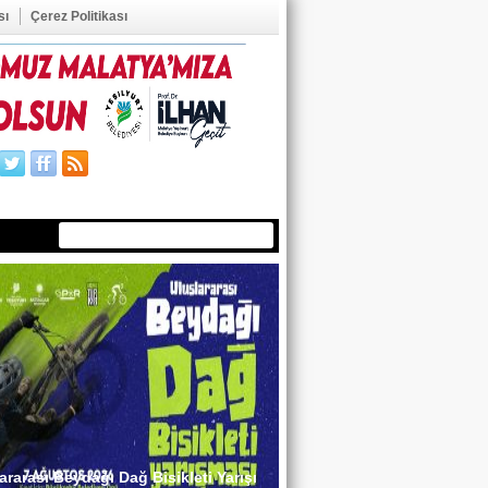
sı
Çerez Politikası
ÜYE OL
ÜYE GİRİŞİ
ararası Beydağı Dağ Bisikleti Yarışı