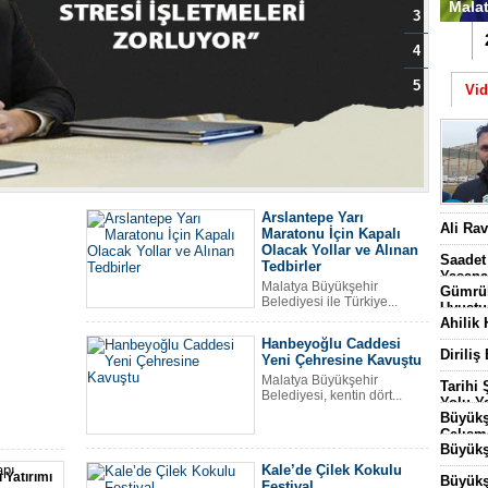
Malat
3
1
4
5
Vi
Arslantepe Yarı
Ali Ra
Maratonu İçin Kapalı
Batt
Olacak Yollar ve Alınan
Başl
Saadet
Tedbirler
Yaşana
Malatya Büyükşehir
Gümrük
Belediyesi ile Türkiye...
Uyuştu
Ahilik 
Hanbeyoğlu Caddesi
Diriliş
Yeni Çehresine Kavuştu
Malatya Büyükşehir
Tarihi
Belediyesi, kentin dört...
Yolu Ya
Büyükş
Çalışm
Büyükş
Kale’de Çilek Kokulu
 Yatırımı
Büyükş
3 Bin
Festival