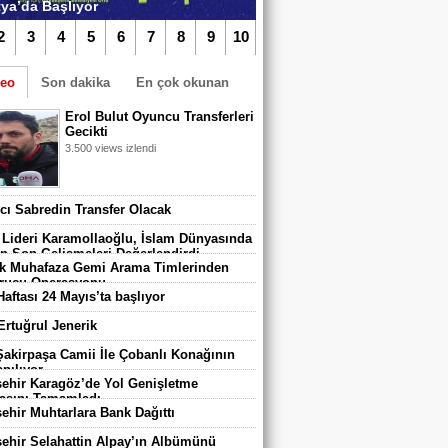
ya’da Başlıyor
2
3
4
5
6
7
8
9
10
deo
Son dakika
En çok okunan
Erol Bulut Oyuncu Transferleri
Gecikti
3.500 views izlendi
TIKLA iZLE
vcı Sabredin Transfer Olacak
algazi Belediyespor’da Yeni Dönem
adı
 Lideri Karamollaoğlu, İslam Dünyasında
n Son Gelişmeleri Değerlendirdi
 Muhafaza Gemi Arama Timlerinden
rucu Operasyonu
Haftası 24 Mayıs’ta başlıyor
 Ertuğrul Jenerik
 Şakirpaşa Camii İle Çobanlı Konağının
pılıyor
ehir Karagöz’de Yol Genişletme
asını Tamamladı
ehir Muhtarlara Bank Dağıttı
ehir Selahattin Alpay’ın Albümünü
 670 Çocuk Karatay Yaz Spor