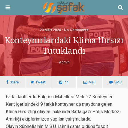
23 Mart 2024 • No Comments
Konteynırlardaki Klima Hırsızı
Tutuklandı
Admin
Share
Tweet
Pin
Mail
SMS
Farklı tarihlerde Bulgurlu Mahallesi Malet-2 Konteyner
Kent içerisindeki 9 farklı konteyner da meydana gelen
Klima Hırsızlığı olayları hakkında Battalgazi Polis Merkezi
Amirliği ekiplerimizce yapılan çalışmalarda;
Olayın Şüphelisinin M.S.U. isimli şahıs olduğu tespit