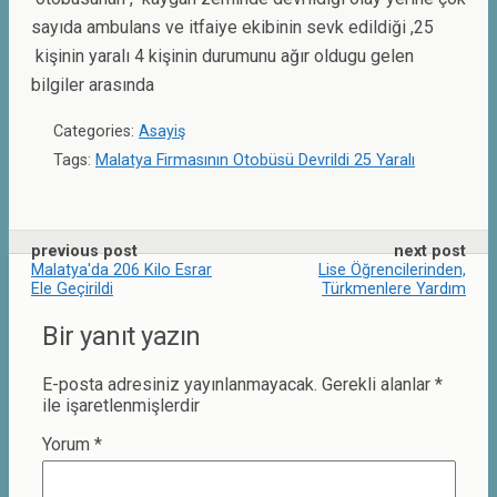
sayıda ambulans ve itfaiye ekibinin sevk edildiği ,25
kişinin yaralı 4 kişinin durumunu ağır oldugu gelen
bilgiler arasında
Categories:
Asayiş
Tags:
Malatya Firmasının Otobüsü Devrildi 25 Yaralı
previous post
next post
Malatya'da 206 Kilo Esrar
Lise Öğrencilerinden,
Ele Geçirildi
Türkmenlere Yardım
Bir yanıt yazın
E-posta adresiniz yayınlanmayacak.
Gerekli alanlar
*
ile işaretlenmişlerdir
Yorum
*