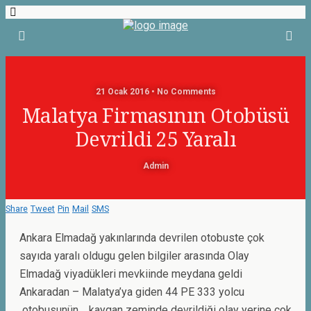
21 Ocak 2016 • No Comments
Malatya Firmasının Otobüsü
Devrildi 25 Yaralı
Admin
Share
Tweet
Pin
Mail
SMS
Ankara Elmadağ yakınlarında devrilen otobuste çok
sayıda yaralı oldugu gelen bilgiler arasında Olay
Elmadağ viyadükleri mevkiinde meydana geldi
Ankaradan – Malatya’ya giden 44 PE 333 yolcu
otobusunün , kaygan zeminde devrildiği olay yerine çok