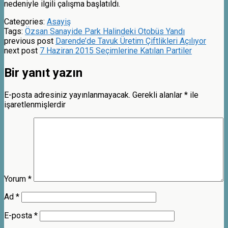
nedeniyle ilgili çalışma başlatıldı.
Categories:
Asayiş
Tags:
Özsan Sanayide Park Halindeki Otobüs Yandı
previous post
Darende’de Tavuk Üretim Çiftlikleri Açılıyor
next post
7 Haziran 2015 Seçimlerine Katılan Partiler
Bir yanıt yazın
E-posta adresiniz yayınlanmayacak.
Gerekli alanlar
*
ile
işaretlenmişlerdir
Yorum
*
Ad
*
E-posta
*