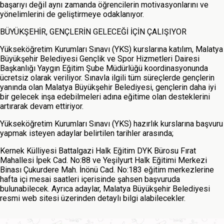
başarıyı değil aynı zamanda öğrencilerin motivasyonlarını ve
yönelimlerini de geliştirmeye odaklanıyor.
BÜYÜKŞEHİR, GENÇLERİN GELECEĞİ İÇİN ÇALIŞIYOR
Yükseköğretim Kurumları Sınavı (YKS) kurslarına katılım, Malatya
Büyükşehir Belediyesi Gençlik ve Spor Hizmetleri Dairesi
Başkanlığı Yaygın Eğitim Şube Müdürlüğü koordinasyonunda
ücretsiz olarak veriliyor. Sınavla ilgili tüm süreçlerde gençlerin
yanında olan Malatya Büyükşehir Belediyesi, gençlerin daha iyi
bir gelecek inşa edebilmeleri adına eğitime olan desteklerini
artırarak devam ettiriyor.
Yükseköğretim Kurumları Sınavı (YKS) hazırlık kurslarına başvuru
yapmak isteyen adaylar belirtilen tarihler arasında;
Kernek Külliyesi Battalgazi Halk Eğitim DYK Bürosu Fırat
Mahallesi İpek Cad. No:88 ve Yeşilyurt Halk Eğitimi Merkezi
Binası Çukurdere Mah. İnönü Cad. No:183 eğitim merkezlerine
hafta içi mesai saatleri içerisinde şahsen başvuruda
bulunabilecek. Ayrıca adaylar, Malatya Büyükşehir Belediyesi
resmi web sitesi üzerinden detaylı bilgi alabilecekler.