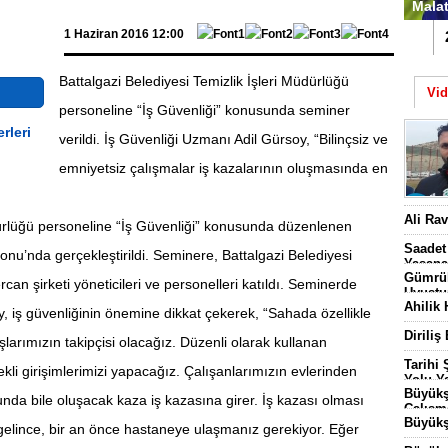
Malat
1 Haziran 2016 12:00
1
Battalgazi Belediyesi Temizlik İşleri Müdürlüğü
Vi
personeline “İş Güvenliği” konusunda seminer
verildi. İş Güvenliği Uzmanı Adil Gürsoy, “Bilinçsiz ve
emniyetsiz çalışmalar iş kazalarının oluşmasında en
Batt
Ali Ra
dürlüğü personeline “İş Güvenliği” konusunda düzenlenen
Başl
Saadet
onu’nda gerçekleştirildi. Seminere, Battalgazi Belediyesi
Yaşana
Gümrük
can şirketi yöneticileri ve personelleri katıldı. Seminerde
Uyuştu
Ahilik 
 iş güvenliğinin önemine dikkat çekerek, “Sahada özellikle
Diriliş
arımızın takipçisi olacağız. Düzenli olarak kullanan
Tarihi
kli girişimlerimizi yapacağız. Çalışanlarımızın evlerinden
Yolu Ya
Büyükş
unda bile oluşacak kaza iş kazasına girer. İş kazası olması
Çalışm
Büyükş
elince, bir an önce hastaneye ulaşmanız gerekiyor. Eğer
3 Bin