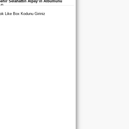
ehir Selahattin Alpay’ın Albümünü
arı’nda Buluştu
adı
k Like Box Kodunu Giriniz
tya Büyükşehir Belediyespor’dan 3
u A Milli Takım Yolunda
yurt’ta Yaz Spor Okulları ve Spor