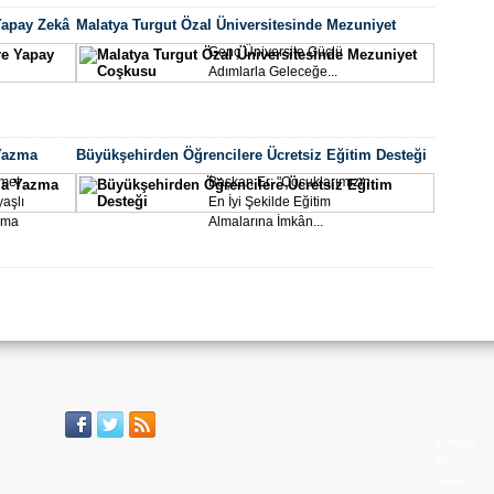
Akad
Yapay Zekâ
Malatya Turgut Özal Üniversitesinde Mezuniyet
Coşkusu
Genç Üniversite Güçlü
Adımlarla Geleceğe...
 Yazma
Büyükşehirden Öğrencilere Ücretsiz Eğitim Desteği
hmet
Başkan Er: "Çocuklarımızın
aşlı
En İyi Şekilde Eğitim
uma
Almalarına İmkân...
Büyü
Er’d
E-Posta :
Tel :
Adres :