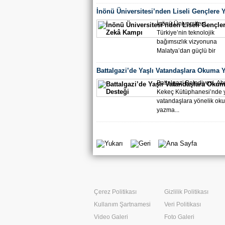
İnönü Üniversitesi’nden Liseli Gençlere 
Kampı
İnönü Üniversitesi,
Türkiye’nin teknolojik
bağımsızlık vizyonuna
Malatya’dan güçlü bir
destek...
Battalgazi’de Yaşlı Vatandaşlara Okuma
Desteği
Battalgazi Belediyesi, A
Kekeç Kütüphanesi’nde y
vatandaşlara yönelik ok
yazma...
Çerez Politikası
Gizlilik Politikası
Kullanım Şartnamesi
Veri Politikası
Video Galeri
Foto Galeri