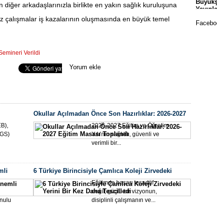
Büyükş
 diğer arkadaşlarınızla birlikte en yakın sağlık kuruluşuna
Okull
Yayınl
siz çalışmalar iş kazalarının oluşmasında en büyük temel
Faceboo
Semineri Verildi
Seo Uzmanı
Yorum ekle
Mala
Okullar Açılmadan Önce Son Hazırlıklar: 2026-2027
Sporc
Eğitim Masası Toplandı
EB),
2026-2027 Eğitim ve Öğretim
LGS)
Yılı’nın sağlıklı, güvenli ve
verimli bir...
mli
6 Türkiye Birincisiyle Çamlıca Koleji Zirvedeki
Yerini Bir Kez Daha Tescilledi
Eğitimde başarı tesadüf
değil; güçlü bir vizyonun,
onulu
disiplinli çalışmanın ve...
Yeşil