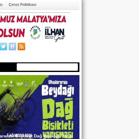
sı
Çerez Politikası
ÜYE OL
ÜYE GİRİŞİ
ararası Beydağı Dağ Bisikleti Yarışı