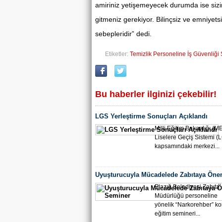
amiriniz yetişemeyecek durumda ise sizin
gitmeniz gerekiyor. Bilinçsiz ve emniyet
sebepleridir” dedi.
Etiketler:
Temizlik Personeline İş Güvenliği 
Bu haberler ilginizi çekebilir!
LGS Yerleştirme Sonuçları Açıklandı
Milli Eğitim Bakanlığı (M
Liselere Geçiş Sistemi (
kapsamındaki merkezi...
Uyuşturucuyla Mücadelede Zabıtaya Öne
Seminer
Elazığ Belediyesi Zabıta
Müdürlüğü personeline
yönelik “Narkorehber” k
eğitim semineri...