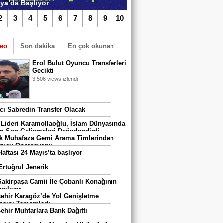
ya’da Başlıyor
2
3
4
5
6
7
8
9
10
deo
Son dakika
En çok okunan
Erol Bulut Oyuncu Transferleri
Gecikti
3.506 views izlendi
TIKLA iZLE
algazi Belediyespor’da Yeni Dönem
vcı Sabredin Transfer Olacak
adı
 Lideri Karamollaoğlu, İslam Dünyasında
n Son Gelişmeleri Değerlendirdi
 Muhafaza Gemi Arama Timlerinden
rucu Operasyonu
Haftası 24 Mayıs’ta başlıyor
 Ertuğrul Jenerik
 Şakirpaşa Camii İle Çobanlı Konağının
pılıyor
ehir Karagöz’de Yol Genişletme
asını Tamamladı
ehir Muhtarlara Bank Dağıttı
 670 Çocuk Karatay Yaz Spor