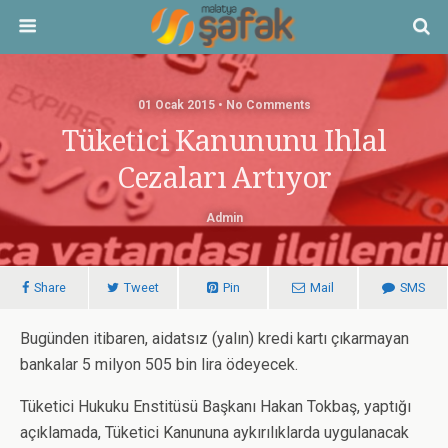
01 Ocak 2015 • No Comments
Tüketici Kanununu Ihlal
Cezaları Artıyor
Admin
Share
Tweet
Pin
Mail
SMS
Bugünden itibaren, aidatsız (yalın) kredi kartı çıkarmayan
bankalar 5 milyon 505 bin lira ödeyecek.
Tüketici Hukuku Enstitüsü Başkanı Hakan Tokbaş, yaptığı
açıklamada, Tüketici Kanununa aykırılıklarda uygulanacak