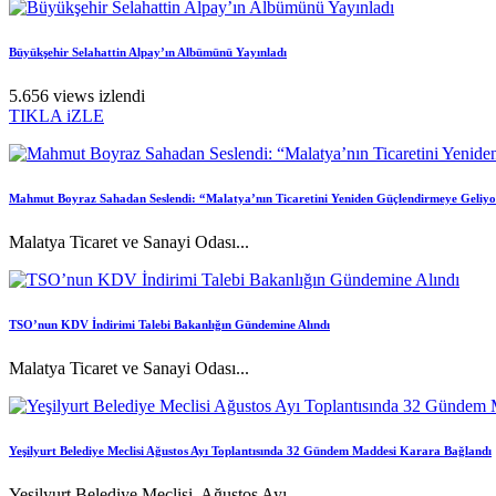
Büyükşehir Selahattin Alpay’ın Albümünü Yayınladı
5.656 views izlendi
TIKLA iZLE
Mahmut Boyraz Sahadan Seslendi: “Malatya’nın Ticaretini Yeniden Güçlendirmeye Geliy
Malatya Ticaret ve Sanayi Odası...
TSO’nun KDV İndirimi Talebi Bakanlığın Gündemine Alındı
Malatya Ticaret ve Sanayi Odası...
Yeşilyurt Belediye Meclisi Ağustos Ayı Toplantısında 32 Gündem Maddesi Karara Bağlandı
Yeşilyurt Belediye Meclisi, Ağustos Ayı...