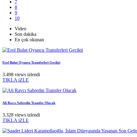
7
8
9
10
Video
Son dakika
En çok okunan
Erol Bulut Oyuncu Transferleri Gecikti
3.498 views izlendi
TIKLA iZLE
Ali Ravcı Sabredin Transfer Olacak
3.328 views izlendi
TIKLA iZLE