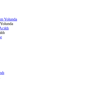
 Yolunda
ldı
ı