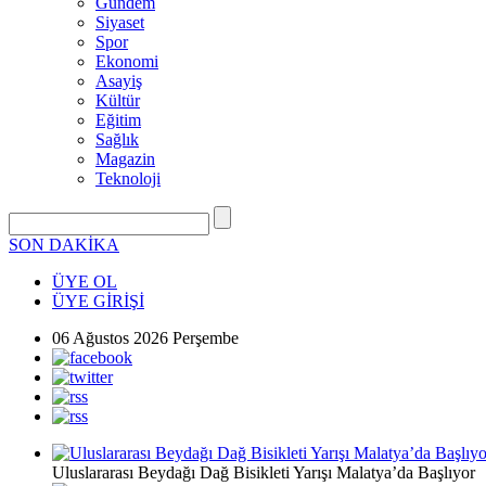
Gündem
Siyaset
Spor
Ekonomi
Asayiş
Kültür
Eğitim
Sağlık
Magazin
Teknoloji
SON DAKİKA
ÜYE OL
ÜYE GİRİŞİ
06 Ağustos 2026 Perşembe
Uluslararası Beydağı Dağ Bisikleti Yarışı Malatya’da Başlıyor