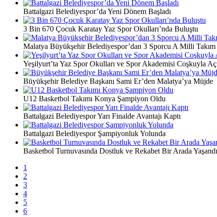
Battalgazi Belediyespor’da Yeni Dönem Başladı
3 Bin 670 Çocuk Karatay Yaz Spor Okulları’nda Buluştu
Malatya Büyükşehir Belediyespor’dan 3 Sporcu A Milli Takım
Yeşilyurt’ta Yaz Spor Okulları ve Spor Akademisi Coşkuyla Açı
Büyükşehir Belediye Başkanı Sami Er’den Malatya’ya Müjde
U12 Basketbol Takımı Konya Şampiyon Oldu
Battalgazi Belediyespor Yarı Finalde Avantajı Kaptı
Battalgazi Belediyespor Şampiyonluk Yolunda
Basketbol Turnuvasında Dostluk ve Rekabet Bir Arada Yaşand
1
2
3
4
5
6