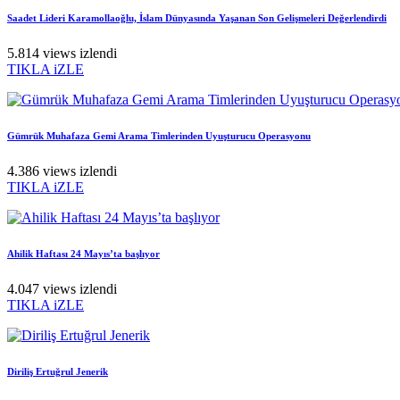
Saadet Lideri Karamollaoğlu, İslam Dünyasında Yaşanan Son Gelişmeleri Değerlendirdi
5.814 views izlendi
TIKLA iZLE
Gümrük Muhafaza Gemi Arama Timlerinden Uyuşturucu Operasyonu
4.386 views izlendi
TIKLA iZLE
Ahilik Haftası 24 Mayıs’ta başlıyor
4.047 views izlendi
TIKLA iZLE
Diriliş Ertuğrul Jenerik