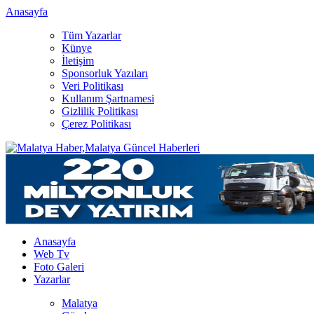
Anasayfa
Tüm Yazarlar
Künye
İletişim
Sponsorluk Yazıları
Veri Politikası
Kullanım Şartnamesi
Gizlilik Politikası
Çerez Politikası
Anasayfa
Web Tv
Foto Galeri
Yazarlar
Malatya