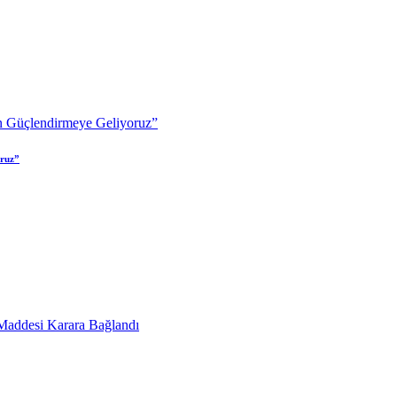
oruz”