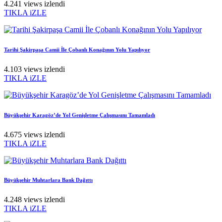
4.241 views izlendi
TIKLA iZLE
Tarihi Şakirpaşa Camii İle Çobanlı Konağının Yolu Yapılıyor
4.103 views izlendi
TIKLA iZLE
Büyükşehir Karagöz’de Yol Genişletme Çalışmasını Tamamladı
4.675 views izlendi
TIKLA iZLE
Büyükşehir Muhtarlara Bank Dağıttı
4.248 views izlendi
TIKLA iZLE