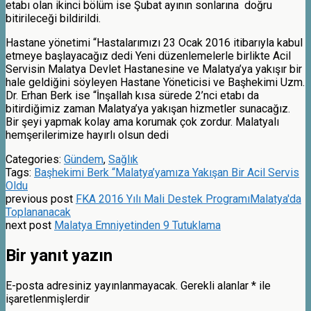
etabı olan ikinci bölüm ise Şubat ayının sonlarına doğru
bitirileceği bildirildi.
Hastane yönetimi “Hastalarımızı 23 Ocak 2016 itibarıyla kabul
etmeye başlayacağız dedi Yeni düzenlemelerle birlikte Acil
Servisin Malatya Devlet Hastanesine ve Malatya’ya yakışır bir
hale geldiğini söyleyen Hastane Yöneticisi ve Başhekimi Uzm.
Dr. Erhan Berk ise “İnşallah kısa sürede 2’nci etabı da
bitirdiğimiz zaman Malatya’ya yakışan hizmetler sunacağız.
Bir şeyi yapmak kolay ama korumak çok zordur. Malatyalı
hemşerilerimize hayırlı olsun dedi
Categories:
Gündem
,
Sağlık
Tags:
Başhekimi Berk “Malatya’yamıza Yakışan Bir Acil Servis
Oldu
previous post
FKA 2016 Yılı Mali Destek ProgramıMalatya'da
Toplananacak
next post
Malatya Emniyetinden 9 Tutuklama
Bir yanıt yazın
E-posta adresiniz yayınlanmayacak.
Gerekli alanlar
*
ile
işaretlenmişlerdir