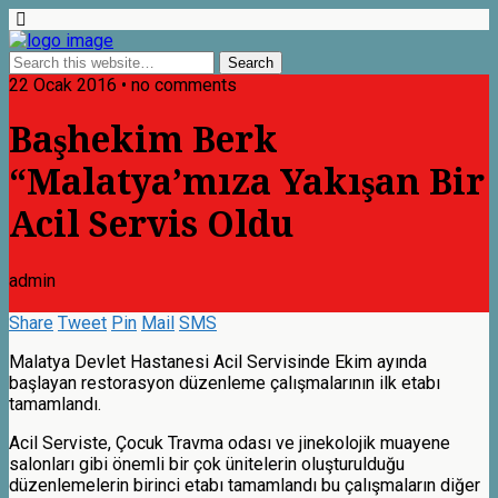
22 Ocak 2016 • no comments
Başhekim Berk
“Malatya’mıza Yakışan Bir
Acil Servis Oldu
admin
Share
Tweet
Pin
Mail
SMS
Malatya Devlet Hastanesi Acil Servisinde Ekim ayında
başlayan restorasyon düzenleme çalışmalarının ilk etabı
tamamlandı.
Acil Serviste, Çocuk Travma odası ve jinekolojik muayene
salonları gibi önemli bir çok ünitelerin oluşturulduğu
düzenlemelerin birinci etabı tamamlandı bu çalışmaların diğer