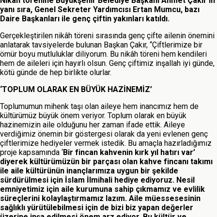
Nikah törenine Büyükşehir Belediye Başkanı Ahmet Çakır’ın
yanı sıra, Genel Sekreter Yardımcısı Ertan Mumcu, bazı
Daire Başkanları ile genç çiftin yakınları katıldı.
Gerçekleştirilen nikâh töreni sırasında genç çifte ailenin önemini
anlatarak tavsiyelerde bulunan Başkan Çakır, “Çiftlerimize bir
ömür boyu mutluluklar diliyorum. Bu nikâh töreni hem kendileri
hem de aileleri için hayırlı olsun. Genç çiftimiz inşallah iyi günde,
kötü günde de hep birlikte olurlar.
‘TOPLUM OLARAK EN BÜYÜK HAZİNEMİZ’
Toplumumun mihenk taşı olan aileye hem inancımız hem de
kültürümüz büyük önem veriyor. Toplum olarak en büyük
hazinemizin aile olduğunu her zaman ifade ettik. Aileye
verdiğimiz önemin bir göstergesi olarak da yeni evlenen genç
çiftlerimize hediyeler vermek istedik. Bu amaçla hazırladığımız
proje kapsamında ‘
Bir fincan kahvenin kırk yıl hatırı var’
diyerek kültürümüzün bir parçası olan kahve fincanı takımı
ile aile kültürünün inançlarımıza uygun bir şekilde
sürdürülmesi için İslam İlmihali hediye ediyoruz. Nesil
emniyetimiz için aile kurumuna sahip çıkmamız ve evlilik
süreçlerini kolaylaştırmamız lazım. Aile müessesesinin
sağlıklı yürütülebilmesi için de bizi biz yapan değerler
üzerine inşa edilmesi önem arz ediyor. Bu kültür ve