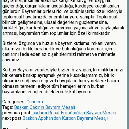
Bayramlar, insanlar arasında karşılıklı sevgi ve saygının
güçlendiği, dargınlıkların unutulduğu, kardeşçe kucaklaşılan
günlerdir. Bayramlar birleştirici ve bütünleştirici özellikleriyle
toplumsal hayatımızda önemli bir yere sahiptir. Toplumsal
bilincin gelişmesine, ulusal değerlerin güçlenmesine,
birlikteliğin, kardeşliğin ve sevginin yaşanarak ve paylaşılarak
artması, bayramları tüm toplumlar için özel kılmaktadır.
Bizlere, özgürce ve huzurla bayram kutlama imkanı veren,
ülkemizin birlik, beraberlik ve bütünlüğünü korumak için
canlarını feda eden aziz şehitlerimizi rahmet ve minnetle
anıyoruz.
Kurban Bayramı vesilesiyle bizleri biz yapan, kırgınlıklarımızı
bir kenara bırakıp ayrışmak yerine kucaklaşmamızı, birlik
olmamızı sağlayan o güzel duyguların tüm yüreklere hakim
olmasını temenni ediyor tüm hemşerilerimin kurban
bayramlarını en içten dileklerimle kutluyorum.
Categories:
Gündem
Tags:
Başkan Çakır'ın Bayram Mesajı
previous post
İşadamı Reşat Erdoğan'dan Bayram Mesajı
next post
Başkan Apohan’dan Kurban Bayramı Mesajı