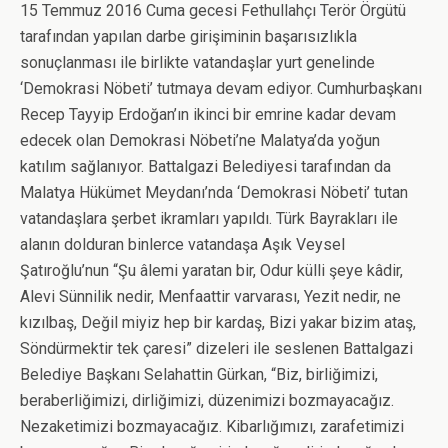
15 Temmuz 2016 Cuma gecesi Fethullahçı Terör Örgütü
tarafından yapılan darbe girişiminin başarısızlıkla
sonuçlanması ile birlikte vatandaşlar yurt genelinde
‘Demokrasi Nöbeti’ tutmaya devam ediyor. Cumhurbaşkanı
Recep Tayyip Erdoğan’ın ikinci bir emrine kadar devam
edecek olan Demokrasi Nöbeti’ne Malatya’da yoğun
katılım sağlanıyor. Battalgazi Belediyesi tarafından da
Malatya Hükümet Meydanı’nda ‘Demokrasi Nöbeti’ tutan
vatandaşlara şerbet ikramları yapıldı. Türk Bayrakları ile
alanın dolduran binlerce vatandaşa Aşık Veysel
Şatıroğlu’nun “Şu âlemi yaratan bir, Odur külli şeye kâdir,
Alevi Sünnilik nedir, Menfaattir varvarası, Yezit nedir, ne
kızılbaş, Değil miyiz hep bir kardaş, Bizi yakar bizim ataş,
Söndürmektir tek çaresi” dizeleri ile seslenen Battalgazi
Belediye Başkanı Selahattin Gürkan, “Biz, birliğimizi,
beraberliğimizi, dirliğimizi, düzenimizi bozmayacağız.
Nezaketimizi bozmayacağız. Kibarlığımızı, zarafetimizi