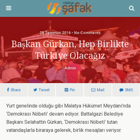
28 Temmuz 2016 • No Comments
Başkan Gürkan, Hep Birlikte
Türkiye Olacağız
Admin
Share
Tweet
Pin
Mail
SMS
Yurt genelinde olduğu gibi Malatya Hükümet Meydanı’nda
‘Demokrasi Nöbeti’ devam ediyor. Battalgazi Belediye
Başkanı Selahattin Gürkan, ‘Demokrasi Nöbeti’ tutan
vatandaşlarla biraraya gelerek, birlik mesajları veriyor.