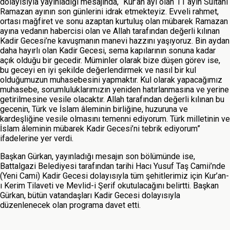
dolayısıyla yayınladığı mesajında, “Kur’an ayı olan 11 ayın Sultanı
Ramazan ayının son günlerini idrak etmekteyiz. Evveli rahmet,
ortası mağfiret ve sonu azaptan kurtuluş olan mübarek Ramazan
ayına vedanın habercisi olan ve Allah tarafından değerli kılınan
Kadir Gecesi’ne kavuşmanın manevi hazzını yaşıyoruz. Bin aydan
daha hayırlı olan Kadir Gecesi, sema kapılarının sonuna kadar
açık olduğu bir gecedir. Müminler olarak bize düşen görev ise,
bu geceyi en iyi şekilde değerlendirmek ve nasıl bir kul
olduğumuzun muhasebesini yapmaktır. Kul olarak yapacağımız
muhasebe, sorumluluklarımızın yeniden hatırlanmasına ve yerine
getirilmesine vesile olacaktır. Allah tarafından değerli kılınan bu
gecenin, Türk ve İslam âleminin birliğine, huzuruna ve
kardeşliğine vesile olmasını temenni ediyorum. Türk milletinin ve
İslam âleminin mübarek Kadir Gecesi’ni tebrik ediyorum”
ifadelerine yer verdi.
Başkan Gürkan, yayınladığı mesajın son bölümünde ise,
Battalgazi Belediyesi tarafından tarihi Hacı Yusuf Taş Camii’nde
(Yeni Cami) Kadir Gecesi dolayısıyla tüm şehitlerimiz için Kur’an-
ı Kerim Tilaveti ve Mevlid-i Şerif okutulacağını belirtti. Başkan
Gürkan, bütün vatandaşları Kadir Gecesi dolayısıyla
düzenlenecek olan programa davet etti.