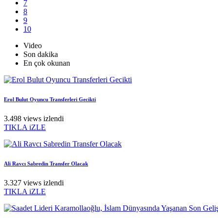
7
8
9
10
Video
Son dakika
En çok okunan
Erol Bulut Oyuncu Transferleri Gecikti
3.498 views izlendi
TIKLA iZLE
Ali Ravcı Sabredin Transfer Olacak
3.327 views izlendi
TIKLA iZLE