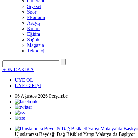
Gündem
Siyaset
Spor
Ekonomi
Asayiş
Kültür
Eğitim
Sağlık
Magazin
Teknoloji
SON DAKİKA
ÜYE OL
ÜYE GİRİŞİ
06 Ağustos 2026 Perşembe
Uluslararası Beydağı Dağ Bisikleti Yarışı Malatya’da Başlıyor