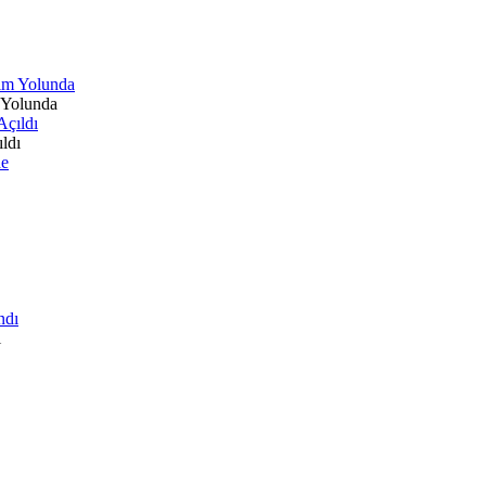
 Yolunda
ldı
ı