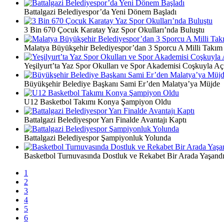
Battalgazi Belediyespor’da Yeni Dönem Başladı
3 Bin 670 Çocuk Karatay Yaz Spor Okulları’nda Buluştu
Malatya Büyükşehir Belediyespor’dan 3 Sporcu A Milli Takım
Yeşilyurt’ta Yaz Spor Okulları ve Spor Akademisi Coşkuyla Açı
Büyükşehir Belediye Başkanı Sami Er’den Malatya’ya Müjde
U12 Basketbol Takımı Konya Şampiyon Oldu
Battalgazi Belediyespor Yarı Finalde Avantajı Kaptı
Battalgazi Belediyespor Şampiyonluk Yolunda
Basketbol Turnuvasında Dostluk ve Rekabet Bir Arada Yaşand
1
2
3
4
5
6