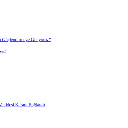
oruz”