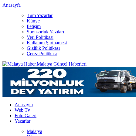
Anasayfa
Tüm Yazarlar
Künye
İletişim
Sponsorluk Yazıları
Veri Politikası
Kullanım Şartnamesi
Gizlilik Politikası
Çerez Politikası
Anasayfa
Web Tv
Foto Galeri
Yazarlar
Malatya