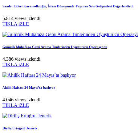
Saadet Lideri Karamollaoğlu, İslam Dünyasında Yaşanan Son Gelişmeleri Değerlendirdi
5.814 views izlendi
TIKLA iZLE
Gümrük Muhafaza Gemi Arama Timlerinden Uyuşturucu Operasyonu
4.386 views izlendi
TIKLA iZLE
Ahilik Haftası 24 Mayıs’ta başlıyor
4.046 views izlendi
TIKLA iZLE
Diriliş Ertuğrul Jenerik