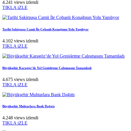
4.241 views izlendi
TIKLA iZLE
Tarihi Şakirpaşa Camii İle Çobanlı Konağının Yolu Yapılıyor
4.102 views izlendi
TIKLA iZLE
Büyükşehir Karagöz’de Yol Genişletme Çalışmasını Tamamladı
4.675 views izlendi
TIKLA iZLE
Büyükşehir Muhtarlara Bank Dağıttı
4.248 views izlendi
TIKLA iZLE