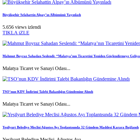
Büyükşehir Selahattin Alpay’ın Albümünü Yayınladı
5.656 views izlendi
TIKLA iZLE
Mahmut Boyraz Sahadan Seslendi: “Malatya’nın Ticaretini Yeniden Güçlendirmeye Geliy
Malatya Ticaret ve Sanayi Odası...
TSO’nun KDV İndirimi Talebi Bakanlığın Gündemine Alındı
Malatya Ticaret ve Sanayi Odası...
Yeşilyurt Belediye Meclisi Ağustos Ayı Toplantısında 32 Gündem Maddesi Karara Bağlandı
Yeşilyurt Belediye Meclisi, Ağustos Ayı...