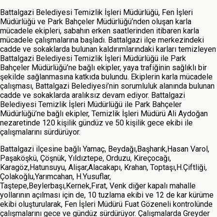
Battalgazi Belediyesi Temizlik İşleri Müdürlüğü, Fen İşleri
Müdürlüğü ve Park Bahçeler Müdürlüğü’nden oluşan karla
mücadele ekipleri, sabahın erken saatlerinden itibaren karla
mücadele çalışmalarına başladı. Battalgazi ilçe merkezindeki
cadde ve sokaklarda bulunan kaldırımlarındaki karları temizleyen
Battalgazi Belediyesi Temizlik İşleri Müdürlüğü ile Park
Bahçeler Müdürlüğü’ne bağlı ekipler, yaya trafiğinin sağlıklı bir
şekilde sağlanmasına katkıda bulundu. Ekiplerin karla mücadele
çalışması, Battalgazi Belediyesi’nin sorumluluk alanında bulunan
cadde ve sokaklarda aralıksız devam ediyor. Battalgazi
Belediyesi Temizlik İşleri Müdürlüğü ile Park Bahçeler
Müdürlüğü’ne bağlı ekipler, Temizlik İşleri Müdürü Ali Aydoğan
nezaretinde 120 kişilik gündüz ve 50 kişilik gece ekibi ile
çalışmalarını sürdürüyor.
Battalgazi ilçesine bağlı Yamaç, Beydağı,Başharık,Hasan Varol,
Paşaköşkü, Çöşnük, Yıldıztepe, Orduzu, Kireçocağı,
Karagöz,Hatunsuyu, Alişar,Alacakapı, Krahan, Toptaşı,H.Çiftliği,
Çolakoğlu,Yarımcahan, H.Yusuflar,
Taştepe,Beylerbaşı,Kernek,Fırat, Venk diğer kapalı mahalle
yollarının açılması için de, 10 tuzlama ekibi ve 12 de kar kürüme
ekibi oluşturularak, Fen İşleri Müdürü Fuat Gözeneli kontrolünde
çalışmalarını gece ve gündüz sürdürüyor. Çalışmalarda Greyder