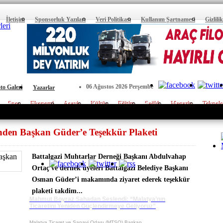
İletişim
Sponsorluk Yazıları
Veri Politikası
Kullanım Şartnamesi
Gizlili
06 Ağustos 2026 Perşembe
to Galeri
Yazarlar
Spor
Ekonomi
Asayiş
Kültür
Eğitim
Sağlık
Magazin
Teknolo
nden Başkan Güder’e Teşekkür Plaketi
Battalgazi Muhtarlar Derneği Başkanı Abdulvahap
E-Posta :
Ortaç ve dernek üyeleri Battalgazi Belediye Başkanı
Tel :
Osman Güder’i makamında ziyaret ederek teşekkür
Adres :
plaketi takdim...
Mahmut Boyraz Sahadan Seslendi: “Malatya’nın
Ticaretini Yeniden Güçlendirmeye Geliyoruz”
Yazilim :
En
Copyright 
Malatya Ticaret ve Sanayi Odası (MTSO) Başkan