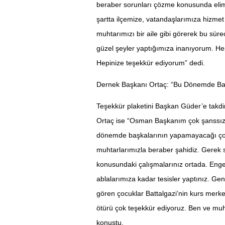
beraber sorunları çözme konusunda elim
şartta ilçemize, vatandaşlarımıza hizmet 
muhtarımızı bir aile gibi görerek bu sü
güzel şeyler yaptığımıza inanıyorum. Hep
Hepinize teşekkür ediyorum” dedi.
Dernek Başkanı Ortaç: “Bu Dönemde Baş
Teşekkür plaketini Başkan Güder’e takd
Ortaç ise “Osman Başkanım çok şanssız
dönemde başkalarının yapamayacağı çok ş
muhtarlarımızla beraber şahidiz. Gerek 
konusundaki çalışmalarınız ortada. Enge
ablalarımıza kadar tesisler yaptınız. Genç
gören çocuklar Battalgazi’nin kurs merke
ötürü çok teşekkür ediyoruz. Ben ve muh
konuştu.