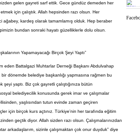
izden gelen gayreti sarf ettik. Gece gündüz demeden her
4.248 vie
TIK
etmek için çalıştık. Allah hepsinden razı olsun. Her
Güçlen
TIK
5.656 vie
Facebo
reci ağabey, kardeş olarak tamamlamış olduk. Hep beraber
TIK
Malatya T
imizin bundan sonraki hayatı güzelliklerle dolu olsun.
Karara
Malatya T
Yeşilyurt
Pütürge i
kalarının Yapamayacağı Birçok Şeyi Yaptı”
Milli Eği
im eden Battalgazi Muhtarlar Derneği Başkanı Abdulvahap
Malatya, 
 bir dönemde belediye başkanlığı yapmasına rağmen bu
Ankara Cu
eyi yaptı. Biz çok gayretli çalıştığınıza bütün
İYİ Parti
sosyal belediyecilik konusunda gerek imar ve çalışmalar
Malatya B
llisinden, yaşlısından tutun evinde zaman geçiren
Battalgaz
Havaalanı
ler için birçok kurs açtınız. Türkiye’nin her tarafında eğitim
zinden geçtik diyor. Allah sizden razı olsun. Çalışmalarınızdan
Güneydoğu
tar arkadaşlarım, sizinle çalışmaktan çok onur duyduk” diye
Reşat Erd
...