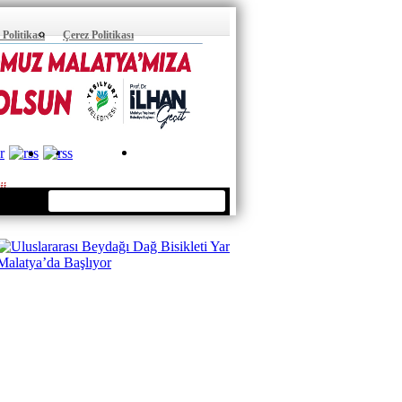
k Politikası
Çerez Politikası
ÜYE OL
ÜYE GİRİŞİ
ji
sar web Tasarım
© 2011 Sitedeki Tüm Içerik Kaynak