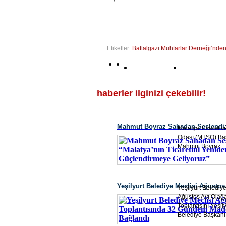
Etiketler:
Battalgazi Muhtarlar Derneği’nde
haberler ilginizi çekebilir!
Mahmut Boyraz Sahadan Seslendi:
Malatya Ticaret v
Odası (MTSO) Ba
Ticaretini Yeniden Güçlendirmeye 
Mahmut Boyraz,..
Yeşilyurt Belediye Meclisi Ağustos
Yeşilyurt Belediye
Ağustos Ayı Olağ
Toplantısında 32 Gündem Maddesi
Toplantısını Yeşily
Belediye Başkanı.