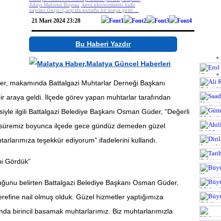
Gösterilmek
Adayı Mahmut Boyraz, kent ekonomisinin kalbi
sayılan Geçici Çarşı’da esnafla bir araya geldi....
21 Mart 2024 23:28
Bu Haberi Yazdır
er, makamında Battalgazi Muhtarlar Derneği Başkanı
ir araya geldi. İlçede görev yapan muhtarlar tarafından
siyle ilgili Battalgazi Belediye Başkanı Osman Güder, “Değerli
3.498 vie
örev süremiz boyunca ilçede gece gündüz demeden güzel
TIK
3.328 vie
tarlarımıza teşekkür ediyorum” ifadelerini kullandı.
TIK
5.814 vie
bi Gördük”
TIK
4.386 vie
4.047 vie
TIK
duğunu belirten Battalgazi Belediye Başkanı Osman Güder,
TIK
TIK
refine nail olmuş olduk. Güzel hizmetler yaptığımıza
4.103 vie
nda birincil basamak muhtarlarımız. Biz muhtarlarımızla
TIK
4.675 vie