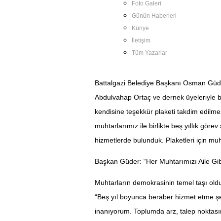
Foto Galeri
Günün Haberleri
Künye
İletişim
Tüm Yazarlar
Battalgazi Belediye Başkanı Osman Güd
Abdulvahap Ortaç ve dernek üyeleriyle b
kendisine teşekkür plaketi takdim edilme
muhtarlarımız ile birlikte beş yıllık g
hizmetlerde bulunduk. Plaketleri için muh
Başkan Güder: “Her Muhtarımızı Aile Gi
Muhtarların demokrasinin temel taşı ol
“Beş yıl boyunca beraber hizmet etme şe
inanıyorum. Toplumda arz, talep noktası