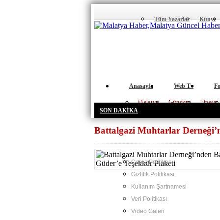
Tüm Yazarlar
Künye
Anasayfa
Web Tv
Fo
Malatya
Gündem
Siyaset
SON DAKİKA
Battalgazi Muhtarlar Derneği’
Çerez Politikası
Gizlilik Politikası
Kullanım Şartnamesi
Veri Politikası
Video Galeri