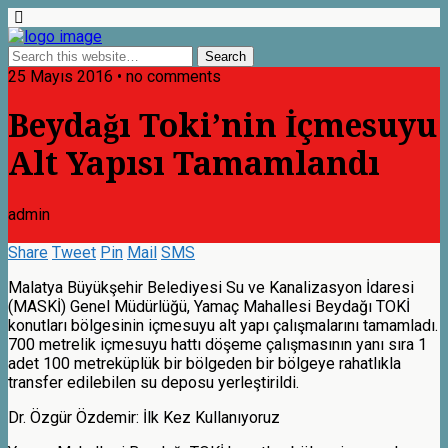
25 Mayıs 2016 • no comments
Beydağı Toki’nin İçmesuyu
Alt Yapısı Tamamlandı
admin
Share
Tweet
Pin
Mail
SMS
Malatya Büyükşehir Belediyesi Su ve Kanalizasyon İdaresi
(MASKİ) Genel Müdürlüğü, Yamaç Mahallesi Beydağı TOKİ
konutları bölgesinin içmesuyu alt yapı çalışmalarını tamamladı.
700 metrelik içmesuyu hattı döşeme çalışmasının yanı sıra 1
adet 100 metreküplük bir bölgeden bir bölgeye rahatlıkla
transfer edilebilen su deposu yerleştirildi.
Dr. Özgür Özdemir: İlk Kez Kullanıyoruz