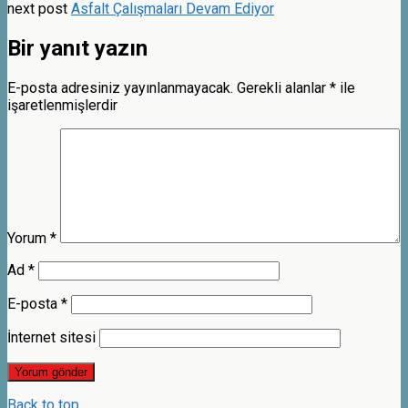
next post
Asfalt Çalışmaları Devam Ediyor
Bir yanıt yazın
E-posta adresiniz yayınlanmayacak.
Gerekli alanlar
*
ile
işaretlenmişlerdir
Yorum
*
Ad
*
E-posta
*
İnternet sitesi
Back to top