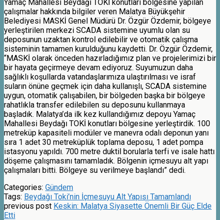
Yamaç Mahallesi Beydağı TOKİ konutları bölgesine yapılan
çalışmalar hakkında bilgiler veren Malatya Büyükşehir
Belediyesi MASKİ Genel Müdürü Dr. Özgür Özdemir, bölgeye
yerleştirilen merkezi SCADA sistemine uyumlu olan su
deposunun uzaktan kontrol edilebilir ve otomatik çalışma
sisteminin tamamen kurulduğunu kaydetti. Dr. Özgür Özdemir,
“MASKİ olarak önceden hazırladığımız plan ve projelerimizi bir
bir hayata geçirmeye devam ediyoruz. Suyumuzun daha
sağlıklı koşullarda vatandaşlarımıza ulaştırılması ve israf
suların önüne geçmek için daha kullanışlı, SCADA sistemine
uygun, otomatik çalışabilen, bir bölgeden başka bir bölgeye
rahatlıkla transfer edilebilen su deposunu kullanmaya
başladık. Malatya’da ilk kez kullandığımız depoyu Yamaç
Mahallesi Beydağı TOKİ konutları bölgesine yerleştirdik. 100
metreküp kapasiteli modüler ve manevra odalı deponun yanı
sıra 1 adet 30 metreküplük toplama deposu, 1 adet pompa
istasyonu yapıldı. 700 metre duktil borularla terfi ve isale hattı
döşeme çalışmasını tamamladık. Bölgenin içmesuyu alt yapı
çalışmaları bitti. Bölgeye su verilmeye başlandı” dedi.
Categories:
Gündem
Tags:
Beydağı Toki’nin İçmesuyu Alt Yapısı Tamamlandı
previous post
Keskin: Malatya Siyasette Önemli Bir Güç Elde
Etti