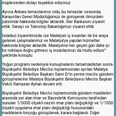
müjdesinden dolayı teşekkür ediyoruz.
Ayrıca Ankara temaslarımız oldu, bu temaslar sırasında,
Karayolları Genel Müdürlüğümüz ile görüşerek ilimizdeki
yatırımlar hakkında bilgiler aktardık. İller Bankasını ziyaret
ettik. Sanayi ve Teknoloji Bakanlığımızı ziyaret ettik.
İstanbul ziyaretimizde ise Malatyalı iş insanları ile bir araya
gelerek çalışmalarımız ve Malatya’ya yapılan hizmetler
hakkında bilgiler aktardık. Malatya’nın her geçen gün daha iyi
bir noktaya doğru gitmesi iş insanlarımızı da mutlu ediyor”
şeklinde konuştu.
Yoğun programı nedeniyle konuşmalarını tamamladıktan sonra
Büyükşehir Belediye Meclisi toplantısından ayrılan Malatya
Büyükşehir Belediye Başkanı Sami Er’in yerine meclis gündem
görüşmelerine Malatya Büyükşehir Belediyesi Meclis Başkan
Vekili Ramazan Ayhan devam etti.
Büyükşehir Belediye Meclis toplantısında gündem maddeleri
arasında yer alan İmar ve Bayındırlık Komisyonu tarafından
sunulan 1/5000 ölçekli nazım imar planı değişikliği ve 1/1000
ölçekli uygulama imar planı değişikliği hususundaki
maddelerin birçoğu görüşülerek, karara bağlandı. Diğer