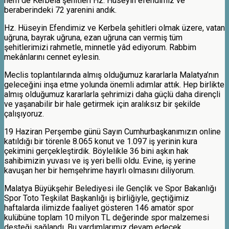
hem de Kerbela şehitleri Hz. Hüseyin efendimiz ve
beraberindeki 72 yarenini andık.
Hz. Hüseyin Efendimiz ve Kerbela şehitleri olmak üzere, vatan
uğruna, bayrak uğruna, ezan uğruna can vermiş tüm
şehitlerimizi rahmetle, minnetle yâd ediyorum. Rabbim
mekânlarını cennet eylesin.
Meclis toplantılarında almış olduğumuz kararlarla Malatya’nın
geleceğini inşa etme yolunda önemli adımlar attık. Hep birlikte
almış olduğumuz kararlarla şehrimizi daha güçlü daha dirençli
ve yaşanabilir bir hale getirmek için aralıksız bir şekilde
çalışıyoruz.
19 Haziran Perşembe günü Sayın Cumhurbaşkanımızın online
katıldığı bir törenle 8.065 konut ve 1.097 iş yerinin kura
çekimini gerçekleştirdik. Böylelikle 36 bini aşkın hak
sahibimizin yuvası ve iş yeri belli oldu. Evine, iş yerine
kavuşan her bir hemşehrime hayırlı olmasını diliyorum.
Malatya Büyükşehir Belediyesi ile Gençlik ve Spor Bakanlığı
Spor Toto Teşkilat Başkanlığı iş birliğiyle, geçtiğimiz
haftalarda ilimizde faaliyet gösteren 146 amatör spor
kulübüne toplam 10 milyon TL değerinde spor malzemesi
desteği sağlandı. Bu yardımlarımız devam edecek.