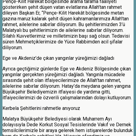
Pençe-Kilit Harekât bölgesinde arama tarama faaliyeti
gösterirken şehit düşen vatan evlatlarına Allah’tan rahmet
dileyen Başkan Er, “Pençe-Kilit Harekât bölgesinde metan
gazına maruz kalarak şehit düşen kahramanlarımıza Allah’tan
rahmet, ailelerine sabırlar diliyorum. Bu şehitlerimizden 3’ü
Malatyalı bu şehitlerimizin de ailelerine sabırlar diliyorum.
Silahlı Kuvvetlerimiz ve milletimizin başı sağ olsun. Tedavisi
süren Mehmetçiklerimize de Yüce Rabbimden acil şifalar
diliyorum.
Ege ve Akdeniz’de çıkan yangınlar yüreğimizi dağladı
Ayrıca geçtiğimiz günlerde Ege ve Akdeniz Bölgesinde çıkan
yangınlar gerçekten yüreğimizi dağladı. Yangınla mücadele
sırasında şehit olan itfaiyecilerimize de Allah’tan rahmet,
ailelerine sabırlar diliyorum. Hatay’da meydana gelen yangına
Büyükşehir Belediyemizin itfaiyesi de yardıma gitti,
itfaiyecilerimizi de özverili çalışmalarından dolayı kutluyorum.
Kerbela Şehitlerini rahmetle anıyoruz
Malatya Büyükşehir Belediyesi olarak Muharrem Ayı
dolayısıyla Dede Korkut Sosyal Tesislerinde Vakıf ve Dernek
temsilcilerimizle bir araya gelerek hem istişarelerde bulunduk