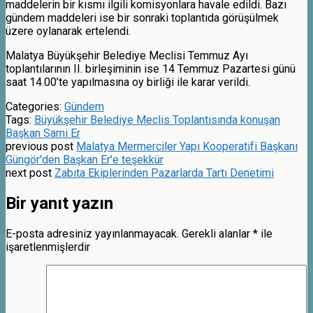
maddelerin bir kısmı ilgili komisyonlara havale edildi. Bazı
gündem maddeleri ise bir sonraki toplantıda görüşülmek
üzere oylanarak ertelendi.
Malatya Büyükşehir Belediye Meclisi Temmuz Ayı
toplantılarının II. birleşiminin ise 14 Temmuz Pazartesi günü
saat 14.00’te yapılmasına oy birliği ile karar verildi.
Categories:
Gündem
Tags:
Büyükşehir Belediye Meclis Toplantısında konuşan
Başkan Sami Er
previous post
Malatya Mermerciler Yapı Kooperatifi Başkanı
Güngör'den Başkan Er’e teşekkür
next post
Zabıta Ekiplerinden Pazarlarda Tartı Denetimi
Bir yanıt yazın
E-posta adresiniz yayınlanmayacak.
Gerekli alanlar
*
ile
işaretlenmişlerdir