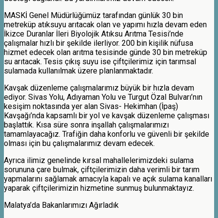
MASKİ Genel Müdürlüğümüz tarafından günlük 30 bin
metreküp atıksuyu arıtacak olan ve yapımı hızla devam eden
İkizce Duranlar İleri Biyolojik Atıksu Arıtma Tesisi’nde
çalışmalar hızlı bir şekilde ilerliyor. 200 bin kişilik nüfusa
hizmet edecek olan arıtma tesisinde günde 30 bin metreküp
su arıtacak. Tesis çıkış suyu ise çiftçilerimiz için tarımsal
sulamada kullanılmak üzere planlanmaktadır.
Kavşak düzenleme çalışmalarımız büyük bir hızla devam
ediyor. Sivas Yolu, Adıyaman Yolu ve Turgut Özal Bulvarı’nın
kesişim noktasında yer alan Sivas- Hekimhan (İpaş)
Kavşağı’nda kapsamlı bir yol ve kavşak düzenleme çalışması
başlattık. Kısa süre sonra inşallah çalışmalarımızı
tamamlayacağız. Trafiğin daha konforlu ve güvenli bir şekilde
olması için bu çalışmalarımız devam edecek.
Ayrıca ilimiz genelinde kırsal mahallelerimizdeki sulama
sorununa çare bulmak, çiftçilerimizin daha verimli bir tarım
yapmalarını sağlamak amacıyla kapalı ve açık sulama kanalları
yaparak çiftçilerimizin hizmetine sunmuş bulunmaktayız.
Malatya’da Bakanlarımızı Ağırladık