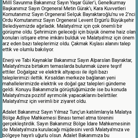
Millî Savunma Bakanımız Sayın Yaşar Güler’i, Genelkurmay
Başkanımız Sayın Orgeneral Metin Gürak’ı, Kara Kuvvetleri
Komutanımız Sayın Orgeneral Selçuk Bayraktaroğlu’nu ve 2’nci
Ordu Komutanımız Sayın Orgeneral Levent Ergün’ü Büyükşehir
Belediyemizde ağırladık. Malatya’mız için çok önemli bir
görüşme oldu. Şehrimizin geleceği için büyük öneme haiz olan
konuları istişare etme imkânı bulduk ve Malatya’mız için önem
arz eden bazı taleplerimiz oldu. Çakmak Kışlası alanını talep
ettik ve olumlu bakılıyor.
Enerji ve Tabi Kaynaklar Bakanımız Sayın Alparslan Bayraktar,
Malatya’mıza birtakım temaslarda bulunmak üzere teşrif
ettiler. Doğalgaz ve elektrik altyapısı ile ilgili bazı
taleplerimizi ilettik. Kırsaldan merkeze bağlanan yeni
mahallelerimizde elektrik ve doğal gaz talepleri gündeme
geldi. Konuyu Bakanımızla görüştüğümüzde ise bu konuda
Malatya’mıza pozitif ayrımcılık yapacaklarını belirttiler.
Malatya’mız için verimli bir ziyaret oldu.
Adalet Bakanımız Sayın Yılmaz Tunç’un katılımlarıyla Malatya
Bölge Adliye Mahkemesi Binası temel atma törenini
gerçekleştirdik. Sayın Bakanımız Bölge İdare Mahkemesinin
de Malatya’mıza kurulacağı müjdesini verdi Malatya’mıza ve
bölgeye hayırlı uğurlu olsun. Adalet Bakanımıza bu