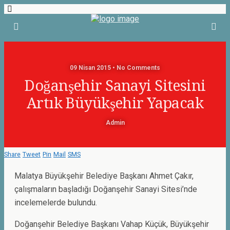
09 Nisan 2015 • No Comments
Doğanşehir Sanayi Sitesini
Artık Büyükşehir Yapacak
Admin
Share
Tweet
Pin
Mail
SMS
Malatya Büyükşehir Belediye Başkanı Ahmet Çakır,
çalışmaların başladığı Doğanşehir Sanayi Sitesi’nde
incelemelerde bulundu.
Doğanşehir Belediye Başkanı Vahap Küçük, Büyükşehir