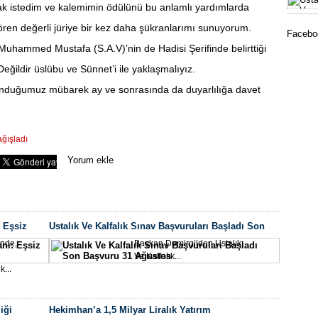
mak istedim ve kalemimin ödülünü bu anlamlı yardımlarda
Okull
ören değerli jüriye bir kez daha şükranlarımı sunuyorum.
Faceboo
uhammed Mustafa (S.A.V)’nin de Hadisi Şerifinde belirttiği
Öğrencile
ğildir üslübu ve Sünnet’i ile yaklaşmalıyız.
ulunduğumuz mübarek ay ve sonrasında da duyarlılığa davet
Mahallesi
ğışladı
Mala
Seo Uzmanı
Yorum ekle
Sporc
 Eşsiz
Ustalık Ve Kalfalık Sınav Başvuruları Başladı Son
topraklar
Başvuru 31 Ağustos
inde,
Başkan Demirgilden Ustalık
Ve Kalfalık...
k...
iği
Hekimhan’a 1,5 Milyar Liralık Yatırım
Yeşil