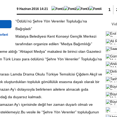
Malat
9 Haziran 2016 14:21
1
“Ödülü’nü Şehre Yön Verenler Topluluğu’na
Vi
Bağışladı”
Malatya Belediyesi Kent Konseyi Gençlik Merkezi
tarafından organize edilen “Medya Bağımlılığı”
eme aldığı “Ahtapot Medya” makalesi ile birinci olan Gazeteci
Batt
in Türk Lirası para ödülünü “Şehre Yön Verenler” Topluluğu’na
Başl
arası Lamda Drama Okulu Türkiye Temsilcisi Çiğdem Akçil ve
k oluşturdukları topluluk gönüllülük esasına dayalı olarak bir
zan Ay’ı dolayısıyla belirlenen ailelere alınacak gıda
lıdağ da duyarsız kalmadı.
Ramazan Ay’ı içerisinde değil her zaman duyarlı olmalı ve
esteklemeyiz.Bu vesile ile “Şehre Yön Verenler” topluluğunun
3 Bin