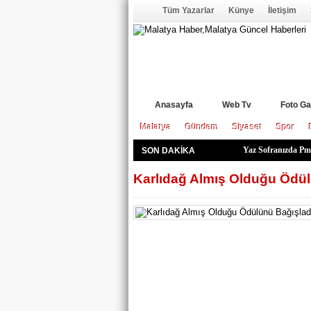
Tüm Yazarlar
Künye
İletişim
Anasayfa
Web Tv
Foto Ga
Malatya
Gündem
Siyaset
Spor
Yaz Sofranızda Pm
SON DAKİKA
Arapgir’in “Mor A
Ustalık Ve Kalfalı
Kur’an Kursu Öğre
Hekimhan’a 1,5 Mil
Pütürge’deki Yang
Mahmut Boyraz Sah
TSO’nun KDV İndir
Yeşilyurt Belediye
Pütürge’deki Yang
LGS Yerleştirme So
Malatya, Türkiye K
Veli Ağbaba Hakkı
Elazığ, ihracatta i
Büyükşehir Zabıta 
Karlıdağ Almış Olduğu Ödül