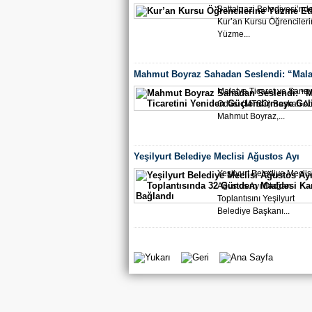
Battalgazi Belediyesi’nd
Kur’an Kursu Öğrenciler
Yüzme...
Mahmut Boyraz Sahadan Seslendi: “Mala
Ticaretini Yeniden Güçlendirmeye Geliyo
Malatya Ticaret ve Sanay
Odası (MTSO) Başkan Ad
Mahmut Boyraz,...
Yeşilyurt Belediye Meclisi Ağustos Ayı
Toplantısında 32 Gündem Maddesi Karar
Yeşilyurt Belediye Meclisi
Ağustos Ayı Olağan
Toplantısını Yeşilyurt
Belediye Başkanı...