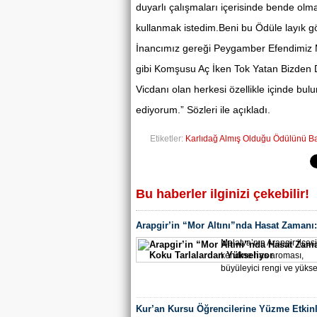
duyarlı çalışmaları içerisinde bende ol
kullanmak istedim.Beni bu Ödüle layık g
İnancımız gereği Peygamber Efendimiz M
gibi Komşusu Aç İken Tok Yatan Bizden De
Vicdanı olan herkesi özellikle içinde b
ediyorum.” Sözleri ile açıkladı.
Etiketler:
Karlıdağ Almış Olduğu Ödülünü Ba
Bu haberler ilginizi çekebilir!
Arapgir’in “Mor Altını”nda Hasat Zamanı:
Koku Tarlalardan Yükseliyor
Malatya’nın Arapgir ilçes
kendine has aroması,
büyüleyici rengi ve yükse
Kur’an Kursu Öğrencilerine Yüzme Etkinl