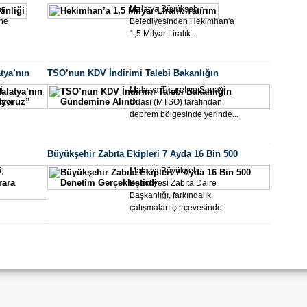
en
Malatya Büyükşehir
Akad
ine
Belediyesinden Hekimhan'a
1,5 Milyar Liralık...
tya’nın
TSO’nun KDV İndirimi Talebi Bakanlığın
ruz”
Gündemine Alındı
i
Malatya Ticaret ve Sanayi
Dünyasın
ayı
Odası (MTSO) tarafından,
deprem bölgesinde yerinde...
Büyü
Büyükşehir Zabıta Ekipleri 7 Ayda 16 Bin 500
Er’d
a Bağlandı
Denetim Gerçekleştirdi
,
Malatya Büyükşehir
Belediyesi Zabıta Daire
Başkanlığı, farkındalık
çalışmaları çerçevesinde
dilencilikle...