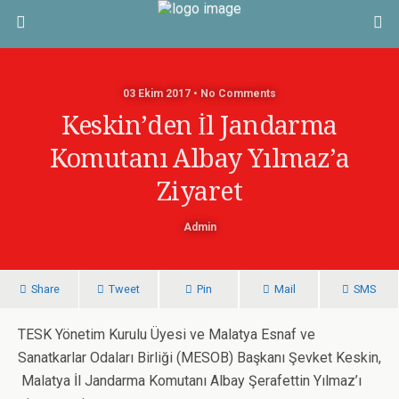
03 Ekim 2017 • No Comments
Keskin’den İl Jandarma
Komutanı Albay Yılmaz’a
Ziyaret
Admin
Share
Tweet
Pin
Mail
SMS
TESK Yönetim Kurulu Üyesi ve Malatya Esnaf ve
Sanatkarlar Odaları Birliği (MESOB) Başkanı Şevket Keskin,
Malatya İl Jandarma Komutanı Albay Şerafettin Yılmaz’ı