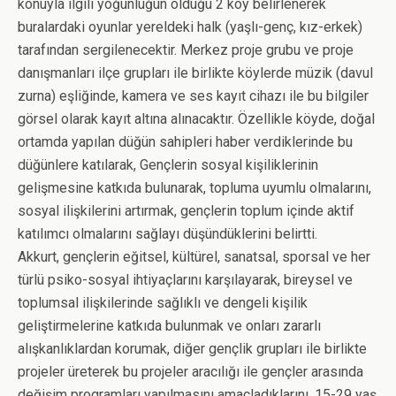
konuyla ilgili yoğunluğun olduğu 2 köy belirlenerek
buralardaki oyunlar yereldeki halk (yaşlı-genç, kız-erkek)
tarafından sergilenecektir. Merkez proje grubu ve proje
danışmanları ilçe grupları ile birlikte köylerde müzik (davul
zurna) eşliğinde, kamera ve ses kayıt cihazı ile bu bilgiler
görsel olarak kayıt altına alınacaktır. Özellikle köyde, doğal
ortamda yapılan düğün sahipleri haber verdiklerinde bu
düğünlere katılarak, Gençlerin sosyal kişiliklerinin
gelişmesine katkıda bulunarak, topluma uyumlu olmalarını,
sosyal ilişkilerini artırmak, gençlerin toplum içinde aktif
katılımcı olmalarını sağlayı düşündüklerini belirtti.
Akkurt, gençlerin eğitsel, kültürel, sanatsal, sporsal ve her
türlü psiko-sosyal ihtiyaçlarını karşılayarak, bireysel ve
toplumsal ilişkilerinde sağlıklı ve dengeli kişilik
geliştirmelerine katkıda bulunmak ve onları zararlı
alışkanlıklardan korumak, diğer gençlik grupları ile birlikte
projeler üreterek bu projeler aracılığı ile gençler arasında
değişim programları yapılmasını amaçladıklarını, 15-29 yaş