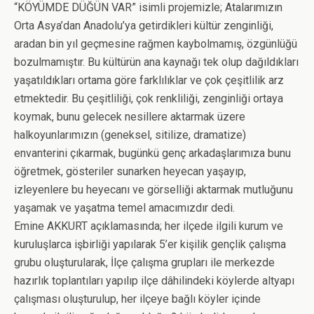
“KÖYÜMDE DÜĞÜN VAR” isimli projemizle; Atalarımızın
Orta Asya’dan Anadolu’ya getirdikleri kültür zenginliği,
aradan bin yıl geçmesine rağmen kaybolmamış, özgünlüğü
bozulmamıştır. Bu kültürün ana kaynağı tek olup dağıldıkları
yaşatıldıkları ortama göre farklılıklar ve çok çeşitlilik arz
etmektedir. Bu çeşitliliği, çok renkliliği, zenginliği ortaya
koymak, bunu gelecek nesillere aktarmak üzere
halkoyunlarımızın (geneksel, sitilize, dramatize)
envanterini çıkarmak, bugünkü genç arkadaşlarımıza bunu
öğretmek, gösteriler sunarken heyecan yaşayıp,
izleyenlere bu heyecanı ve görselliği aktarmak mutluğunu
yaşamak ve yaşatma temel amacımızdır dedi.
Emine AKKURT açıklamasında; her ilçede ilgili kurum ve
kuruluşlarca işbirliği yapılarak 5’er kişilik gençlik çalışma
grubu oluşturularak, İlçe çalışma grupları ile merkezde
hazırlık toplantıları yapılıp ilçe dâhilindeki köylerde altyapı
çalışması oluşturulup, her ilçeye bağlı köyler içinde