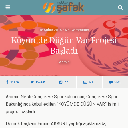
18 Şubat 2015 • No Comments
Köyümde Düğün Var Projesi
Başladı
Admin
Share
Tweet
Pin
Mail
SMS
Asımın Nesli Gençlik ve Spor kulübünün, Gençlik ve Spor
Bakanlığınca kabul edilen “KÖYÜMDE DÜĞÜN VAR” isimli
projesi başladı.
Dernek başkanı Emine AKKURT yaptığı açıklamada;