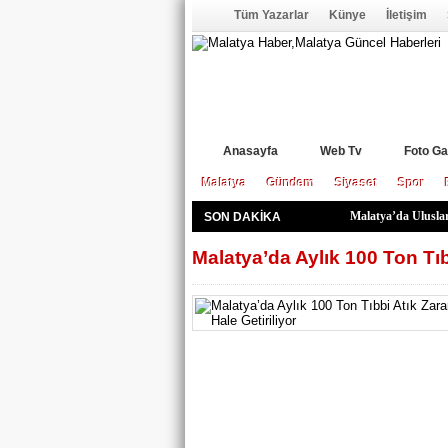
Tüm Yazarlar
Künye
İletişim
Anasayfa
Web Tv
Foto Ga
Malatya
Gündem
Siyaset
Spor
Malatya’da Uluslara
SON DAKİKA
Michaela Astro’da
Serdar Yıldız’dan 
Mahmut Boyraz’dan
Ticaret İl Müdürlü
Hekimhan’ı Geleceğ
Battalgazi Belediy
İlyas Mahallesi’nd
Vali Yavuz, Pütürg
Malatya Turgut Öza
Arapgir’in “Mor A
Ustalık Ve Kalfalı
Kur’an Kursu Öğre
Hekimhan’a 1,5 Mil
Yaz Sofranızda Pm
Malatya’da Aylık 100 Ton Tıbb