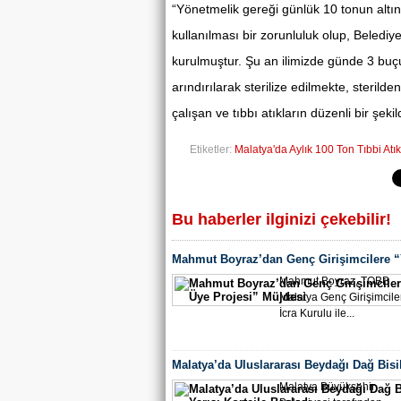
“Yönetmelik gereği günlük 10 tonun altınd
kullanılması bir zorunluluk olup, Belediy
kurulmuştur. Şu an ilimizde günde 3 buçu
arındırılarak sterilize edilmekte, steri
çalışan ve tıbbı atıkların düzenli bir şe
Etiketler:
Malatya'da Aylık 100 Ton Tıbbi Atık
Bu haberler ilginizi çekebilir!
Mahmut Boyraz’dan Genç Girişimcilere “
Projesi” Müjdesi
Mahmut Boyraz, TOBB
Malatya Genç Girişimcile
İcra Kurulu ile...
Malatya’da Uluslararası Beydağı Dağ Bisik
Kortejle Başladı
Malatya Büyükşehir