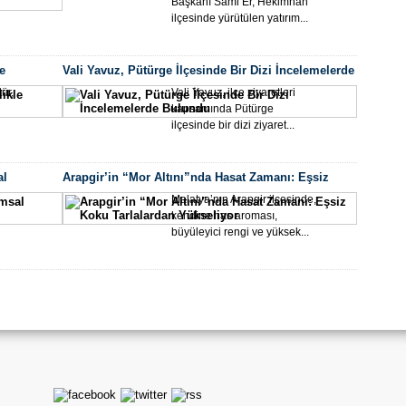
Başkanı Sami Er, Hekimhan
Akad
ilçesinde yürütülen yatırım...
e
Vali Yavuz, Pütürge İlçesinde Bir Dizi İncelemelerde
Bulundu
ür,
Vali Yavuz, ilçe ziyaretleri
kapsamında Pütürge
ilçesinde bir dizi ziyaret...
Dünyasın
al
Arapgir’in “Mor Altını”nda Hasat Zamanı: Eşsiz
Koku Tarlalardan Yükseliyor
Malatya’nın Arapgir ilçesinde,
Büyü
kendine has aroması,
Er’d
büyüleyici rengi ve yüksek...