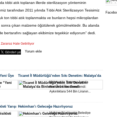
a tıbbi atık toplanan illerde sterilizasyon yönteminin
Okull
emiz tarafından 2011 yılında Tıbbi Atık Sterilizasyon Tesisimiz
Faceboo
k ton tıbbi atık toplanmakta ve bunların hepsi mikroplardan
lden sonra çıkan malzeme öğütülerek gömülmektedir. Bu alanda
kilde bertarafını sağlayan ekibimize teşekkür ediyorum” dedi.
düzenlen
 Zararsız Hale Getiriliyor
Seo Uzmanı
Yorum ekle
Mala
Sporc
Yeni Üye
Ticaret İl Müdürlüğü’nden Sıkı Denetim: Malatya’da
Binlerce Ürün İncelendi
Malatya’da Temmuz Ayında
r
Binlerce Ürün Denetlendi:
topraklar
Aykırılıklara 544 Bin Liranın...
leti Yarışı
Hekimhan’ı Geleceğe Hazırlıyoruz
Malatya Büyükşehir Belediye
Yeşil