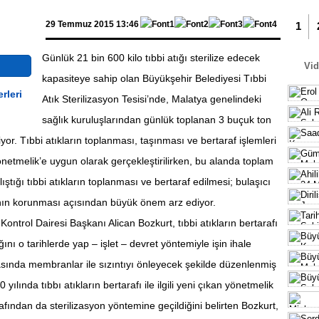
Malat
29 Temmuz 2015 13:46
1
Günlük 21 bin 600 kilo tıbbi atığı sterilize edecek
Vi
kapasiteye sahip olan Büyükşehir Belediyesi Tıbbi
Atık Sterilizasyon Tesisi’nde, Malatya genelindeki
sağlık kuruluşlarından günlük toplanan 3 buçuk ton
liyor. Tıbbi atıkların toplanması, taşınması ve bertaraf işlemleri
Batt
etmelik’e uygun olarak gerçekleştirilirken, bu alanda toplam
Başl
lıştığı tıbbi atıkların toplanması ve bertaraf edilmesi; bulaşıcı
ının korunması açısından büyük önem arz ediyor.
ntrol Dairesi Başkanı Alican Bozkurt, tıbbi atıkların bertarafı
ığını o tarihlerde yap – işlet – devret yöntemiyle işin ihale
ahasında membranlar ile sızıntıyı önleyecek şekilde düzenlenmiş
yılında tıbbı atıkların bertarafı ile ilgili yeni çıkan yönetmelik
fından da sterilizasyon yöntemine geçildiğini belirten Bozkurt,
3 Bin