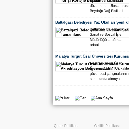
Belediyesi tarafından
düzenlenen Uluslararası
Beydağı Dağ Bisikleti
Yarışı,...
Battalgazi Belediyesi Yaz Okulları Şenlikl
Tamamlandı
Battalgazi Belediyesi Kült
Sanat ve Sosyal İşler
Müdürlüğü tarafından
ortaokul...
Malatya Turgut Özal Üniversitesi Kurums
Akreditasyon Belgesini Aldı
Malatya Turgut Özal
Üniversitesi (MTÜ), kalite
güvencesi çalışmalarının
sonucunda almaya...
Çerez Politikası
Gizlilik Politikası