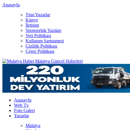
Anasayfa
Tüm Yazarlar
Künye
İletişim
Sponsorluk Yazıları
Veri Politikası
Kullanım Şartnamesi
Gizlilik Politikası
Çerez Politikası
Anasayfa
Web Tv
Foto Galeri
Yazarlar
Malatya