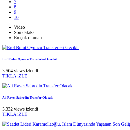
7
8
9
10
Video
Son dakika
En çok okunan
Erol Bulut Oyuncu Transferleri Gecikti
3.504 views izlendi
TIKLA iZLE
Ali Ravcı Sabredin Transfer Olacak
3.332 views izlendi
TIKLA iZLE