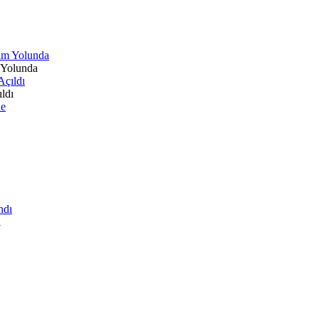
 Yolunda
ldı
ı