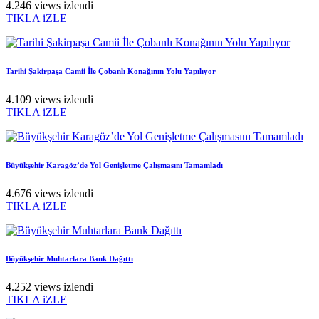
4.246 views izlendi
TIKLA iZLE
Tarihi Şakirpaşa Camii İle Çobanlı Konağının Yolu Yapılıyor
4.109 views izlendi
TIKLA iZLE
Büyükşehir Karagöz’de Yol Genişletme Çalışmasını Tamamladı
4.676 views izlendi
TIKLA iZLE
Büyükşehir Muhtarlara Bank Dağıttı
4.252 views izlendi
TIKLA iZLE