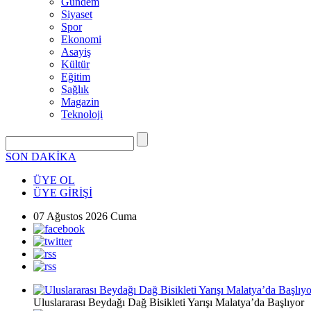
Gündem
Siyaset
Spor
Ekonomi
Asayiş
Kültür
Eğitim
Sağlık
Magazin
Teknoloji
SON DAKİKA
ÜYE OL
ÜYE GİRİŞİ
07 Ağustos 2026 Cuma
Uluslararası Beydağı Dağ Bisikleti Yarışı Malatya’da Başlıyor