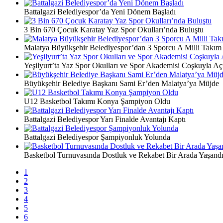
Battalgazi Belediyespor’da Yeni Dönem Başladı
3 Bin 670 Çocuk Karatay Yaz Spor Okulları’nda Buluştu
Malatya Büyükşehir Belediyespor’dan 3 Sporcu A Milli Takım
Yeşilyurt’ta Yaz Spor Okulları ve Spor Akademisi Coşkuyla Açı
Büyükşehir Belediye Başkanı Sami Er’den Malatya’ya Müjde
U12 Basketbol Takımı Konya Şampiyon Oldu
Battalgazi Belediyespor Yarı Finalde Avantajı Kaptı
Battalgazi Belediyespor Şampiyonluk Yolunda
Basketbol Turnuvasında Dostluk ve Rekabet Bir Arada Yaşand
1
2
3
4
5
6