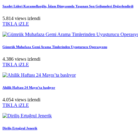
Saadet Lideri Karamollaoğlu, İslam Dünyasında Yaşanan Son Gelişmeleri Değerlendirdi
5.814 views izlendi
TIKLA iZLE
Gümrük Muhafaza Gemi Arama Timlerinden Uyuşturucu Operasyonu
4.386 views izlendi
TIKLA iZLE
Ahilik Haftası 24 Mayıs’ta başlıyor
4.054 views izlendi
TIKLA iZLE
Diriliş Ertuğrul Jenerik