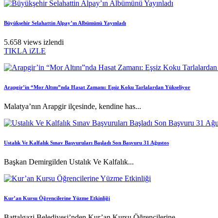
Büyükşehir Selahattin Alpay’ın Albümünü Yayınladı
5.658 views izlendi
TIKLA iZLE
Arapgir’in “Mor Altını”nda Hasat Zamanı: Eşsiz Koku Tarlalardan Yükseliyor
Malatya’nın Arapgir ilçesinde, kendine has...
Ustalık Ve Kalfalık Sınav Başvuruları Başladı Son Başvuru 31 Ağustos
Başkan Demirgilden Ustalık Ve Kalfalık...
Kur’an Kursu Öğrencilerine Yüzme Etkinliği
Battalgazi Belediyesi’nden Kur’an Kursu Öğrencilerine...