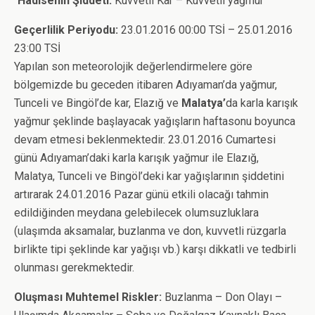
“
Hadisenin Şiddeti
:
Kuvvetli Kar – Kuvvetli yağmur
Geçerlilik Periyodu:
23.01.2016 00:00 TSİ – 25.01.2016
23:00 TSİ
Yapılan son meteorolojik değerlendirmelere göre
bölgemizde bu geceden itibaren Adıyaman’da yağmur,
Tunceli ve Bingöl’de kar, Elazığ ve
Malatya’
da karla karışık
yağmur şeklinde başlayacak yağışların haftasonu boyunca
devam etmesi beklenmektedir. 23.01.2016 Cumartesi
günü Adıyaman’daki karla karışık yağmur ile Elazığ,
Malatya, Tunceli ve Bingöl’deki kar yağışlarının şiddetini
artırarak 24.01.2016 Pazar günü etkili olacağı tahmin
edildiğinden meydana gelebilecek olumsuzluklara
(ulaşımda aksamalar, buzlanma ve don, kuvvetli rüzgarla
birlikte tipi şeklinde kar yağışı vb.) karşı dikkatli ve tedbirli
olunması gerekmektedir.
Oluşması Muhtemel Riskler:
Buzlanma – Don Olayı –