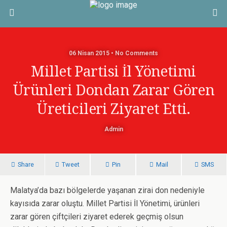
06 Nisan 2015 • No Comments
Millet Partisi İl Yönetimi
Ürünleri Dondan Zarar Gören
Üreticileri Ziyaret Etti.
Admin
Share
Tweet
Pin
Mail
SMS
Malatya’da bazı bölgelerde yaşanan zirai don nedeniyle
kayısıda zarar oluştu. Millet Partisi İl Yönetimi, ürünleri
zarar gören çiftçileri ziyaret ederek geçmiş olsun