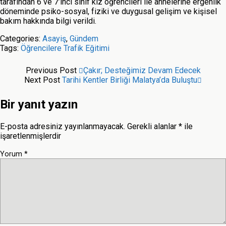
tarafından 6 ve 7’inci sınıf kız öğrencileri ile annelerine ergenlik
döneminde psiko-sosyal, fiziki ve duygusal gelişim ve kişisel
bakım hakkında bilgi verildi.
Categories:
Asayiş
,
Gündem
Tags:
Öğrencilere Trafik Eğitimi
Previous Post
Çakır; Desteğimiz Devam Edecek
Next Post
Tarihi Kentler Birliği Malatya’da Buluştu
Bir yanıt yazın
E-posta adresiniz yayınlanmayacak.
Gerekli alanlar
*
ile
işaretlenmişlerdir
Yorum
*