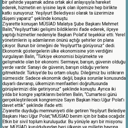
bir şehirde yaşamak adına ortak akıl anlayışıyla hareket
ederek, hizmetin en iyisine layık olan ilçemize hep birlikte
katkı sunuyoruz. Yeşilyurt Belediyesi olarak ta üzerimize
düşeni yaparız” şeklinde konuştu.
Ziyarette konuşan MÜSİAD Malatya Şube Başkanı Mehmet
Balin,”Yeşilyurt’taki gelişimi bildiklerini ifade ederek, ilçeye
yaptığı hizmetler nedeniyle Başkan Polat’a’ teşekkür etti. Yerel
yönetimlerin iş adamlarının önünü açtığı şehirler ön plana
çıkıyor. Bunun bir örneğini de Yeşilyurt’ta görüyoruz” dedi.
Ekonomik göstergelerin ülke ekonomisine yön verdiğini
vurgulayan Balin, “Türkiye ekonomisi büyümekte ve
gelişmekte olan bir ekonomi. Sermaye; barışın, güvenin olduğu
yerde vardır. Sanayi de güvenin, barışın olduğu yerlere
gitmektedir. Türkiye’de bu ortam oluştu. Dileğimiz bu istikrarın
sürmesidir. Sadece ekonomik değil, başka sorunlar konusunda
duyarlı davranıp, ülkemizin menfaatleri doğrultusunda
görüşlerimizi dile getiriyoruz” şeklinde konuştu. Ayrıca iki
yılda bir kongre yaptıklarını belirten Balin, “Cumartesi günü
gerçekleştirilecek kongremize Sayın Başkan Hacı Uğur Polat’ı
davet ettik” şeklinde ifade etti.
Ziyarette duyduğu memnuniyeti dile getiren Yeşilyurt Belediye
Başkanı Hacı Uğur Polat,”MÜSİAD benim için bir baba ocağıdır.
Etkin bir sivil toplum kuruluşudur. Bu yönüyle ayrı bir misyonu
var. MÜSİAD, kurulduğundan beri ülkenin ve milletin hayrına