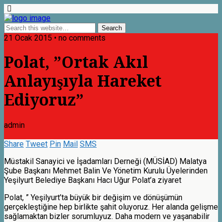
21 Ocak 2015 • no comments
Polat, ”Ortak Akıl
Anlayışıyla Hareket
Ediyoruz”
admin
Share
Tweet
Pin
Mail
SMS
Müstakil Sanayici ve İşadamları Derneği (MÜSİAD) Malatya
Şube Başkanı Mehmet Balin Ve Yönetim Kurulu Üyelerinden
Yeşilyurt Belediye Başkanı Hacı Uğur Polat’a ziyaret
Polat, ” Yeşilyurt’ta büyük bir değişim ve dönüşümün
gerçekleştiğine hep birlikte şahit oluyoruz. Her alanda gelişme
sağlamaktan bizler sorumluyuz. Daha modern ve yaşanabilir