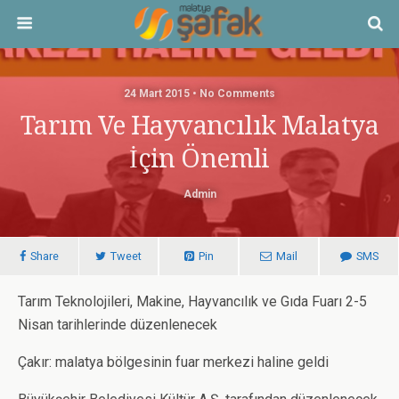
24 Mart 2015 • No Comments
Tarım Ve Hayvancılık Malatya
İçin Önemli
Admin
Share
Tweet
Pin
Mail
SMS
Tarım Teknolojileri, Makine, Hayvancılık ve Gıda Fuarı 2-5
Nisan tarihlerinde düzenlenecek
Çakır: malatya bölgesinin fuar merkezi haline geldi