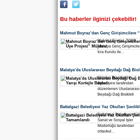
Bu haberler ilginizi çekebilir!
Mahmut Boyraz’dan Genç Girişimcilere “
Projesi” Müjdesi
Mahmut Boyraz, TOBB
Malatya Genç Girişimcile
İcra Kurulu ile...
Malatya’da Uluslararası Beydağı Dağ Bisik
Kortejle Başladı
Malatya Büyükşehir
Belediyesi tarafından
düzenlenen Uluslararası
Beydağı Dağ Bisikleti
Yarışı,...
Battalgazi Belediyesi Yaz Okulları Şenlikl
Tamamlandı
Battalgazi Belediyesi Kült
Sanat ve Sosyal İşler
Müdürlüğü tarafından
ortaokul...