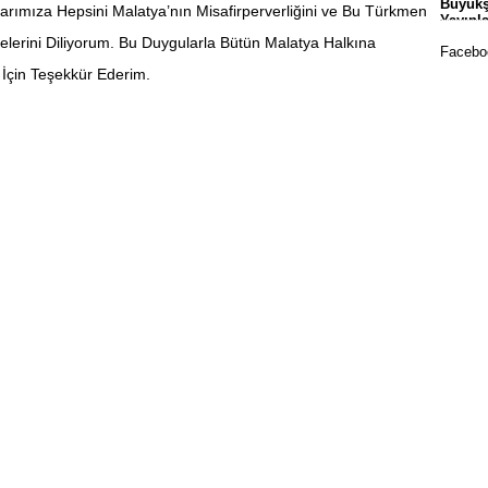
Büyükş
flarımıza Hepsini Malatya’nın Misafirperverliğini ve Bu Türkmen
Okull
Yayınl
lerini Diliyorum. Bu Duygularla Bütün Malatya Halkına
Faceboo
ı İçin Teşekkür Ederim.
Mala
Sporc
Yeşil