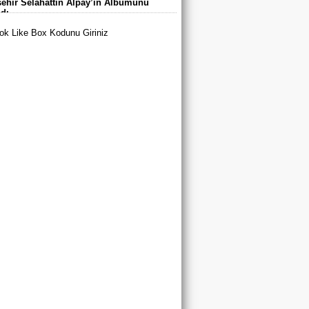
ehir Selahattin Alpay’ın Albümünü
arı’nda Buluştu
adı
k Like Box Kodunu Giriniz
tya Büyükşehir Belediyespor’dan 3
u A Milli Takım Yolunda
yurt’ta Yaz Spor Okulları ve Spor