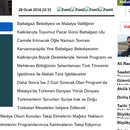
Malat
28 Ocak 2016 22:31
1
Battalgazi Belediyesi ve Malatya Valiliğinin
Vi
Katkılarıyla Toyumuz Pazar Günü Battalgazi Ulu
Camide Kılınacak Öğle Namazı Sonrası
Kervansarayda Yine Battalgazi Belediyesinin
Katkılarıyla Büyük Destekleriyle Yemek Programı ve
Batt
Ali Ra
Mehteran Bölüğünün Selamlaması Türk Töresinin
Başl
Saadet
İşletilmesi İle Alakalı Töre İşletilecektir.
Yaşana
Gümrük
Daha Sonra İse 2 Gün Sürecek Olan Program’da
Uyuştu
Ahilik 
Malatya’da Türkmen Dünyası Yörük Dünyası
Diriliş
Türkmenlerin Sorunları Suriye Irak ve Doğu
Tarihi
Türkistan Meseleleri İstişare Edilecek.
Yolu Ya
Büyükş
n Medya Olsun Konuları Takip Etmelerini Mağdur Hakların
Çalışm
Büyükş
 Gelmelerini Programlarımıza Katılmalarını Talep Ediyoruz
3 Bin