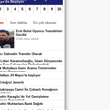
ya’da Başlıyor
2
3
4
5
6
7
8
9
10
deo
Son dakika
En çok okunan
Erol Bulut Oyuncu Transferleri
Gecikti
3.506 views izlendi
TIKLA iZLE
algazi Belediyespor’da Yeni Dönem
vcı Sabredin Transfer Olacak
adı
 Lideri Karamollaoğlu, İslam Dünyasında
n Son Gelişmeleri Değerlendirdi
 Muhafaza Gemi Arama Timlerinden
rucu Operasyonu
Haftası 24 Mayıs’ta başlıyor
 Ertuğrul Jenerik
 Şakirpaşa Camii İle Çobanlı Konağının
pılıyor
ehir Karagöz’de Yol Genişletme
asını Tamamladı
ehir Muhtarlara Bank Dağıttı
 670 Çocuk Karatay Yaz Spor