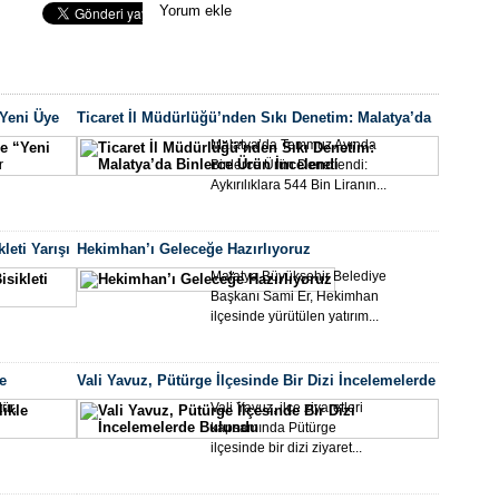
Seo Uzmanı
Yorum ekle
Akad
Yeni Üye
Ticaret İl Müdürlüğü’nden Sıkı Denetim: Malatya’da
Binlerce Ürün İncelendi
Malatya’da Temmuz Ayında
r
Binlerce Ürün Denetlendi:
Aykırılıklara 544 Bin Liranın...
leti Yarışı
Hekimhan’ı Geleceğe Hazırlıyoruz
Büyü
Er’d
Malatya Büyükşehir Belediye
Başkanı Sami Er, Hekimhan
ilçesinde yürütülen yatırım...
e
Vali Yavuz, Pütürge İlçesinde Bir Dizi İncelemelerde
Bulundu
ür,
Vali Yavuz, ilçe ziyaretleri
kapsamında Pütürge
ilçesinde bir dizi ziyaret...