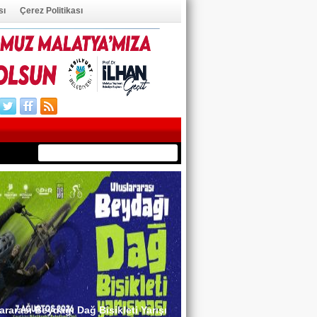
sı
Çerez Politikası
ÜYE OL
ÜYE GİRİŞİ
ararası Beydağı Dağ Bisikleti Yarışı