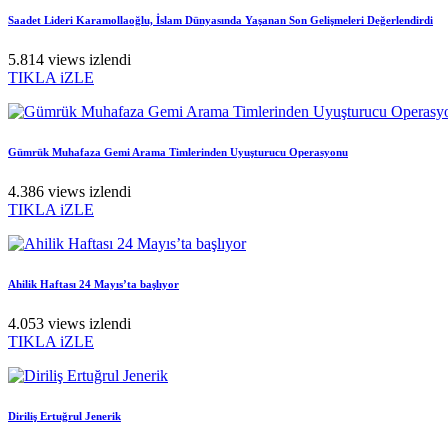
Saadet Lideri Karamollaoğlu, İslam Dünyasında Yaşanan Son Gelişmeleri Değerlendirdi
5.814 views izlendi
TIKLA iZLE
Gümrük Muhafaza Gemi Arama Timlerinden Uyuşturucu Operasyonu
4.386 views izlendi
TIKLA iZLE
Ahilik Haftası 24 Mayıs’ta başlıyor
4.053 views izlendi
TIKLA iZLE
Diriliş Ertuğrul Jenerik