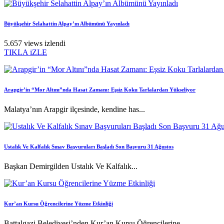
Büyükşehir Selahattin Alpay’ın Albümünü Yayınladı
5.657 views izlendi
TIKLA iZLE
Arapgir’in “Mor Altını”nda Hasat Zamanı: Eşsiz Koku Tarlalardan Yükseliyor
Malatya’nın Arapgir ilçesinde, kendine has...
Ustalık Ve Kalfalık Sınav Başvuruları Başladı Son Başvuru 31 Ağustos
Başkan Demirgilden Ustalık Ve Kalfalık...
Kur’an Kursu Öğrencilerine Yüzme Etkinliği
Battalgazi Belediyesi’nden Kur’an Kursu Öğrencilerine...