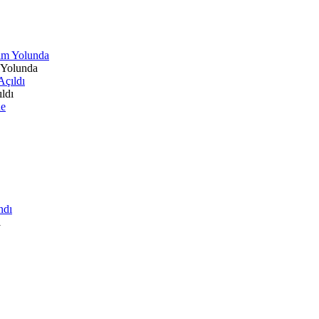
 Yolunda
ldı
ı