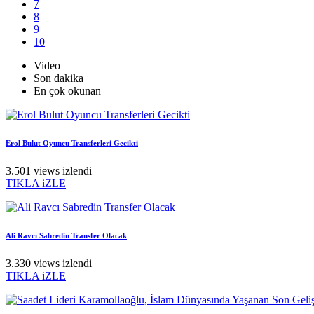
7
8
9
10
Video
Son dakika
En çok okunan
Erol Bulut Oyuncu Transferleri Gecikti
3.501 views izlendi
TIKLA iZLE
Ali Ravcı Sabredin Transfer Olacak
3.330 views izlendi
TIKLA iZLE