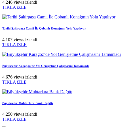
4.246 views izlendi
TIKLA iZLE
Tarihi Şakirpaşa Camii İle Çobanlı Konağının Yolu Yapılıyor
4.107 views izlendi
TIKLA iZLE
Büyükşehir Karagöz’de Yol Genişletme Çalışmasını Tamamladı
4.676 views izlendi
TIKLA iZLE
Büyükşehir Muhtarlara Bank Dağıttı
4.250 views izlendi
TIKLA iZLE