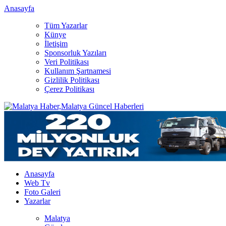
Anasayfa
Tüm Yazarlar
Künye
İletişim
Sponsorluk Yazıları
Veri Politikası
Kullanım Şartnamesi
Gizlilik Politikası
Çerez Politikası
Anasayfa
Web Tv
Foto Galeri
Yazarlar
Malatya