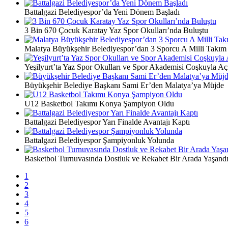
Battalgazi Belediyespor’da Yeni Dönem Başladı
3 Bin 670 Çocuk Karatay Yaz Spor Okulları’nda Buluştu
Malatya Büyükşehir Belediyespor’dan 3 Sporcu A Milli Takım
Yeşilyurt’ta Yaz Spor Okulları ve Spor Akademisi Coşkuyla Açı
Büyükşehir Belediye Başkanı Sami Er’den Malatya’ya Müjde
U12 Basketbol Takımı Konya Şampiyon Oldu
Battalgazi Belediyespor Yarı Finalde Avantajı Kaptı
Battalgazi Belediyespor Şampiyonluk Yolunda
Basketbol Turnuvasında Dostluk ve Rekabet Bir Arada Yaşand
1
2
3
4
5
6