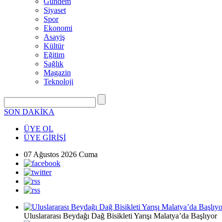
Gündem
Siyaset
Spor
Ekonomi
Asayiş
Kültür
Eğitim
Sağlık
Magazin
Teknoloji
SON DAKİKA
ÜYE OL
ÜYE GİRİŞİ
07 Ağustos 2026 Cuma
Uluslararası Beydağı Dağ Bisikleti Yarışı Malatya’da Başlıyor