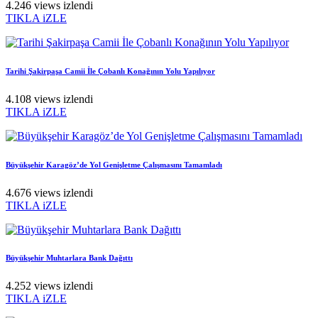
4.246 views izlendi
TIKLA iZLE
Tarihi Şakirpaşa Camii İle Çobanlı Konağının Yolu Yapılıyor
4.108 views izlendi
TIKLA iZLE
Büyükşehir Karagöz’de Yol Genişletme Çalışmasını Tamamladı
4.676 views izlendi
TIKLA iZLE
Büyükşehir Muhtarlara Bank Dağıttı
4.252 views izlendi
TIKLA iZLE