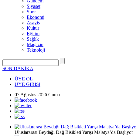
Gündem
Siyaset
Spor
Ekonomi
Asayiş
Kültür
Eğitim
Sağlık
Magazin
Teknoloji
SON DAKİKA
ÜYE OL
ÜYE GİRİŞİ
07 Ağustos 2026 Cuma
Uluslararası Beydağı Dağ Bisikleti Yarışı Malatya’da Başlıyor