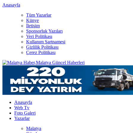
Anasayfa
Tüm Yazarlar
Künye
İletişim
Sponsorluk Yazıları
Veri Politikası
Kullanım Şartnamesi
Gizlilik Politikası
Çerez Politikası
Anasayfa
Web Tv
Foto Galeri
Yazarlar
Malatya