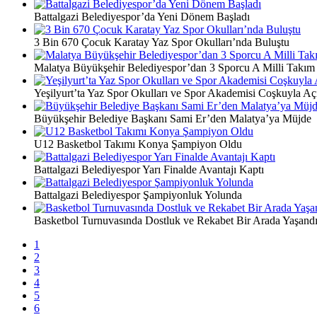
Battalgazi Belediyespor’da Yeni Dönem Başladı
3 Bin 670 Çocuk Karatay Yaz Spor Okulları’nda Buluştu
Malatya Büyükşehir Belediyespor’dan 3 Sporcu A Milli Takım
Yeşilyurt’ta Yaz Spor Okulları ve Spor Akademisi Coşkuyla Açı
Büyükşehir Belediye Başkanı Sami Er’den Malatya’ya Müjde
U12 Basketbol Takımı Konya Şampiyon Oldu
Battalgazi Belediyespor Yarı Finalde Avantajı Kaptı
Battalgazi Belediyespor Şampiyonluk Yolunda
Basketbol Turnuvasında Dostluk ve Rekabet Bir Arada Yaşand
1
2
3
4
5
6