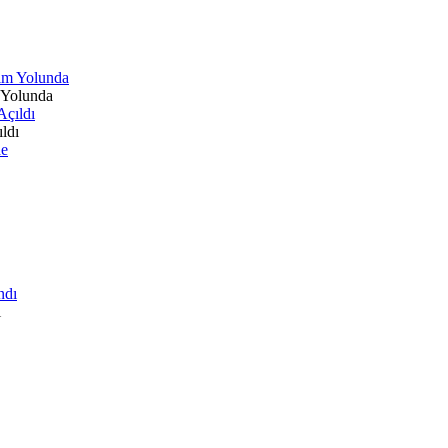
 Yolunda
ldı
ı