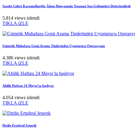
Saadet Lideri Karamollaoğlu, İslam Dünyasında Yaşanan Son Gelişmeleri Değerlendirdi
5.814 views izlendi
TIKLA iZLE
Gümrük Muhafaza Gemi Arama Timlerinden Uyuşturucu Operasyonu
4.386 views izlendi
TIKLA iZLE
Ahilik Haftası 24 Mayıs’ta başlıyor
4.054 views izlendi
TIKLA iZLE
Diriliş Ertuğrul Jenerik