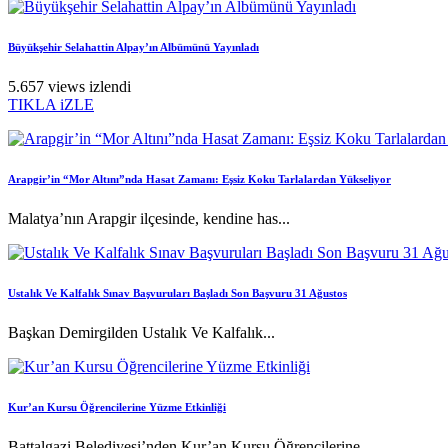
Büyükşehir Selahattin Alpay’ın Albümünü Yayınladı
5.657 views izlendi
TIKLA iZLE
Arapgir’in “Mor Altını”nda Hasat Zamanı: Eşsiz Koku Tarlalardan Yükseliyor
Malatya’nın Arapgir ilçesinde, kendine has...
Ustalık Ve Kalfalık Sınav Başvuruları Başladı Son Başvuru 31 Ağustos
Başkan Demirgilden Ustalık Ve Kalfalık...
Kur’an Kursu Öğrencilerine Yüzme Etkinliği
Battalgazi Belediyesi’nden Kur’an Kursu Öğrencilerine...