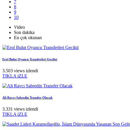
7
8
9
10
Video
Son dakika
En çok okunan
Erol Bulut Oyuncu Transferleri Gecikti
3.503 views izlendi
TIKLA iZLE
Ali Ravcı Sabredin Transfer Olacak
3.331 views izlendi
TIKLA iZLE