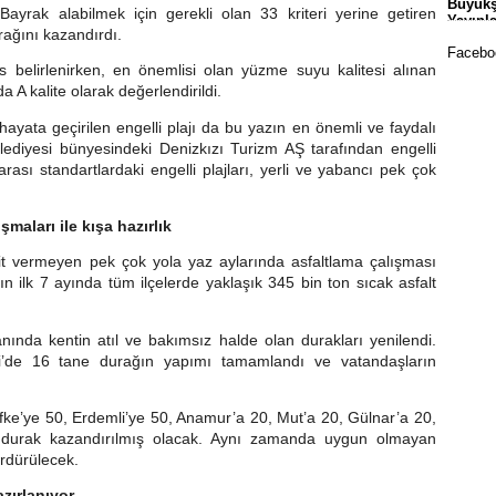
Büyükş
Okull
ayrak alabilmek için gerekli olan 33 kriteri yerine getiren
Yayınl
rağını kazandırdı.
Faceboo
 belirlenirken, en önemlisi olan yüzme suyu kalitesi alınan
 A kalite olarak değerlendirildi.
hayata geçirilen engelli plajı da bu yazın en önemli ve faydalı
elediyesi bünyesindeki Denizkızı Turizm AŞ tarafından engelli
arası standartlardaki engelli plajları, yerli ve yabancı pek çok
şmaları ile kışa hazırlık
Mala
Sporc
it vermeyen pek çok yola yaz aylarında asfaltlama çalışması
nın ilk 7 ayında tüm ilçelerde yaklaşık 345 bin ton sıcak asfalt
nında kentin atıl ve bakımsız halde olan durakları yenilendi.
li’de 16 tane durağın yapımı tamamlandı ve vatandaşların
fke’ye 50, Erdemli’ye 50, Anamur’a 20, Mut’a 20, Gülnar’a 20,
 durak kazandırılmış olacak. Aynı zamanda uygun olmayan
ürdürülecek.
Yeşil
zırlanıyor