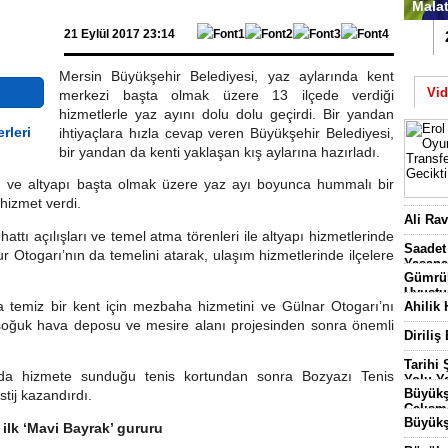
Malat
21 Eylül 2017 23:14
1
Mersin Büyükşehir Belediyesi, yaz aylarında kent
Vi
merkezi başta olmak üzere 13 ilçede verdiği
hizmetlerle yaz ayını dolu dolu geçirdi. Bir yandan
ihtiyaçlara hızla cevap veren Büyükşehir Belediyesi,
bir yandan da kenti yaklaşan kış aylarına hazırladı.
şım ve altyapı başta olmak üzere yaz ayı boyunca hummalı bir
 hizmet verdi.
Batt
Ali Ra
Başl
attı açılışları ve temel atma törenleri ile altyapı hizmetlerinde
Saadet
 Otogarı’nın da temelini atarak, ulaşım hizmetlerinde ilçelere
Yaşana
Gümrük
Uyuştu
emiz bir kent için mezbaha hizmetini ve Gülnar Otogarı’nı
Ahilik 
 soğuk hava deposu ve mesire alanı projesinden sonra önemli
Diriliş
Tarihi
’da hizmete sunduğu tenis kortundan sonra Bozyazı Tenis
Yolu Ya
Büyükş
stij kazandırdı.
Çalışm
Büyükş
 ilk ‘Mavi Bayrak’ gururu
3 Bin