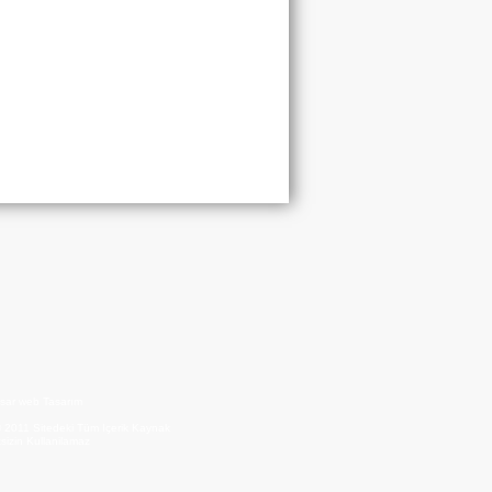
algazi Belediyespor Şampiyonluk
nda
etbol Turnuvasında Dostluk ve
et Bir Arada Yaşandı
sar web Tasarım
© 2011 Sitedeki Tüm Içerik Kaynak
sizin Kullanilamaz