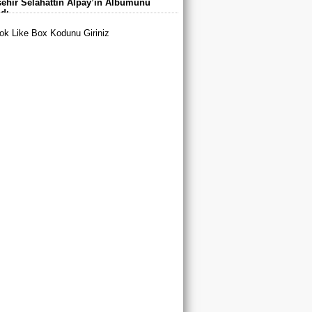
ehir Selahattin Alpay’ın Albümünü
arı’nda Buluştu
adı
k Like Box Kodunu Giriniz
tya Büyükşehir Belediyespor’dan 3
u A Milli Takım Yolunda
yurt’ta Yaz Spor Okulları ve Spor