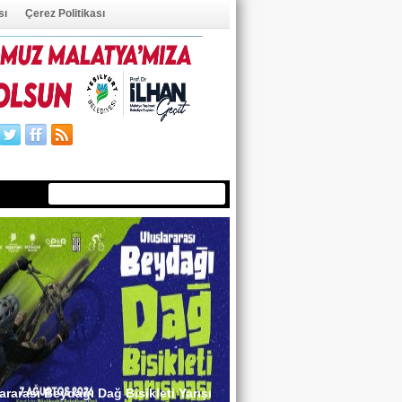
sı
Çerez Politikası
ÜYE OL
ÜYE GİRİŞİ
ararası Beydağı Dağ Bisikleti Yarışı