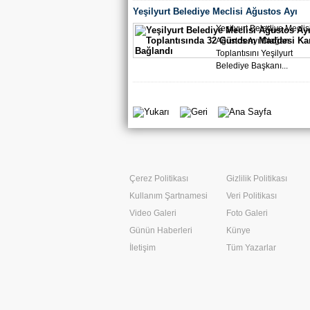
Yeşilyurt Belediye Meclisi Ağustos Ayı
Toplantısında 32 Gündem Maddesi Karar
Yeşilyurt Belediye Meclisi
Ağustos Ayı Olağan
Toplantısını Yeşilyurt
Belediye Başkanı...
Çerez Politikası
Gizlilik Politikası
Kullanım Şartnamesi
Veri Politikası
Video Galeri
Foto Galeri
Günün Haberleri
Künye
İletişim
Tüm Yazarlar