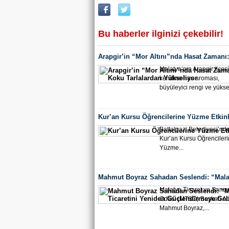
Bu haberler ilginizi çekebilir!
Arapgir’in “Mor Altını”nda Hasat Zamanı:
Koku Tarlalardan Yükseliyor
Malatya’nın Arapgir ilçes
kendine has aroması,
büyüleyici rengi ve yükse
Kur’an Kursu Öğrencilerine Yüzme Etkinl
Battalgazi Belediyesi’nd
Kur’an Kursu Öğrenciler
Yüzme...
Mahmut Boyraz Sahadan Seslendi: “Mala
Ticaretini Yeniden Güçlendirmeye Geliyo
Malatya Ticaret ve Sanay
Odası (MTSO) Başkan Ad
Mahmut Boyraz,...