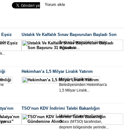
U12 
Seo Uzmanı
Yorum ekle
Oldu
 Eşsiz
Ustalık Ve Kalfalık Sınav Başvuruları Başladı Son
Başvuru 31 Ağustos
inde,
Başkan Demirgilden Ustalık
Ve Kalfalık...
k...
Batta
iği
Hekimhan’a 1,5 Milyar Liralık Yatırım
Avant
en
Malatya Büyükşehir
ine
Belediyesinden Hekimhan'a
1,5 Milyar Liralık...
tya’nın
TSO’nun KDV İndirimi Talebi Bakanlığın
ruz”
Gündemine Alındı
i
Malatya Ticaret ve Sanayi
ayı
Odası (MTSO) tarafından,
deprem bölgesinde yerinde...