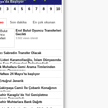
ya’da Başlıyor
2
3
4
5
6
7
8
9
10
deo
Son dakika
En çok okunan
Erol Bulut Oyuncu Transferleri
Gecikti
3.502 views izlendi
TIKLA iZLE
algazi Belediyespor’da Yeni Dönem
vcı Sabredin Transfer Olacak
adı
 Lideri Karamollaoğlu, İslam Dünyasında
n Son Gelişmeleri Değerlendirdi
 Muhafaza Gemi Arama Timlerinden
rucu Operasyonu
Haftası 24 Mayıs’ta başlıyor
 Ertuğrul Jenerik
 Şakirpaşa Camii İle Çobanlı Konağının
pılıyor
ehir Karagöz’de Yol Genişletme
asını Tamamladı
ehir Muhtarlara Bank Dağıttı
 670 Çocuk Karatay Yaz Spor