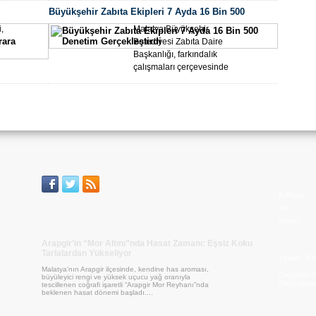
Batt
Büyükşehir Zabıta Ekipleri 7 Ayda 16 Bin 500
Yolu
a Bağlandı
Denetim Gerçekleştirdi
,
Malatya Büyükşehir
Belediyesi Zabıta Daire
Başkanlığı, farkındalık
çalışmaları çerçevesinde
dilencilikle...
Bask
Rekab
E-Posta :
Tel :
Adres :
Arapgir’in “Mor Altını”nda Hasat Zamanı: Eşsiz Koku
Tarlalardan Yükseliyor
Yazilim :
En
Malatya’nın Arapgir ilçesinde, kendine has aroması,
Copyright 
büyüleyici rengi ve yüksek uçucu yağ oranıyla
Gösterilmek
tescillenen coğrafi işaretli “Arapgir Mor Reyhanı”nda
beklenen hasat dönemi başladı....