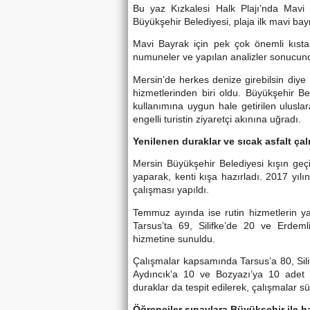
Bu yaz Kızkalesi Halk Plajı’nda Mavi B
Büyükşehir Belediyesi, plaja ilk mavi bay
Mavi Bayrak için pek çok önemli kıstas
numuneler ve yapılan analizler sonucunda
Mersin’de herkes denize girebilsin diye 
hizmetlerinden biri oldu. Büyükşehir B
kullanımına uygun hale getirilen uluslar
engelli turistin ziyaretçi akınına uğradı.
Yenilenen duraklar ve sıcak asfalt çalı
Mersin Büyükşehir Belediyesi kışın geç
yaparak, kenti kışa hazırladı. 2017 yılı
çalışması yapıldı.
Temmuz ayında ise rutin hizmetlerin ya
Tarsus’ta 69, Silifke’de 20 ve Erdem
hizmetine sunuldu.
Çalışmalar kapsamında Tarsus’a 80, Sili
Aydıncık’a 10 ve Bozyazı’ya 10 adet
duraklar da tespit edilerek, çalışmalar s
Öğrenciler sınavlara Büyükşehir ile ha