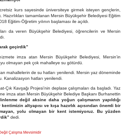
Akad
cretsiz kurs sayesinde üniversiteye girmek isteyen gençlerin,
k. Hazırlıkları tamamlanan Mersin Büyükşehir Belediyesi Eğitim
8 Eğitim-Öğretim yılının başlaması ile açıldı.
arı da veren Büyükşehir Belediyesi, öğrencilerin ve Mersin
dı.
arak geçirdik”
izmete imza atan Mersin Büyükşehir Belediyesi, Mersin’in
yu olmayan pek çok mahalleye su götürdü.
Büyü
olan mahallelerin de su hatları yenilendi. Mersin yaz döneminde
Er’d
u. Kanalizasyon hatları yenilendi.
at-Çık Kavşağı Projesi’nin deplase çalışmaları da başladı. Yaz
nine imza atan Mersin Büyükşehir Belediye Başkanı Burhanettin
dinlenme değil aksine daha yoğun çalışmanın yapıldığı
 kentimizin altyapısı ve kışa hazırlık açısından önemli bir
akmayan, yolu olmayan bir kent istemiyoruz. Bu yüzden
irdik”
dedi.
Değil Çalışma Mevsimidir