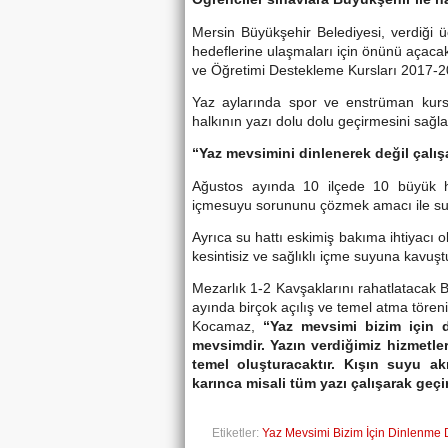
Mersin Büyükşehir Belediyesi, verdiği ü
hedeflerine ulaşmaları için önünü açaca
ve Öğretimi Destekleme Kursları 2017-201
Yaz aylarında spor ve enstrüman kursl
halkının yazı dolu dolu geçirmesini sağla
“Yaz mevsimini dinlenerek değil çalış
Ağustos ayında 10 ilçede 10 büyük h
içmesuyu sorununu çözmek amacı ile su
Ayrıca su hattı eskimiş bakıma ihtiyacı 
kesintisiz ve sağlıklı içme suyuna kavuşt
Mezarlık 1-2 Kavşaklarını rahatlatacak B
ayında birçok açılış ve temel atma töre
Kocamaz,
“Yaz mevsimi bizim için 
mevsimdir. Yazın verdiğimiz hizmetler
temel oluşturacaktır. Kışın suyu 
karınca misali tüm yazı çalışarak geç
Etiketler:
Yaz Mevsimi Bizim İçin Dinlenme 