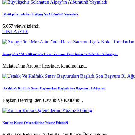
Büyükşehir Selahattin Alpay’ın Albümünü Yayınladı
5.657 views izlendi
TIKLA iZLE
Arapgir’in “Mor Altını”nda Hasat Zamanı: Eşsiz Koku Tarlalardan Yükseliyor
Malatya’nın Arapgir ilçesinde, kendine has...
Ustalık Ve Kalfalık Sınav Başvuruları Başladı Son Başvuru 31 Ağustos
Başkan Demirgilden Ustalık Ve Kalfalık...
Kur’an Kursu Öğrencilerine Yüzme Etkinliği
Battalgazi Belediyesi’nden Kur’an Kursu Öğrencilerine...