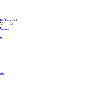
 Yolunda
ldı
ı