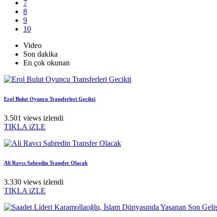
7
8
9
10
Video
Son dakika
En çok okunan
Erol Bulut Oyuncu Transferleri Gecikti
3.501 views izlendi
TIKLA iZLE
Ali Ravcı Sabredin Transfer Olacak
3.330 views izlendi
TIKLA iZLE