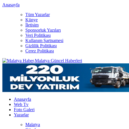
Anasayfa
Tüm Yazarlar
Künye
İletişim
Sponsorluk Yazıları
Veri Politikası
Kullanım Şartnamesi
Gizlilik Politikası
Çerez Politikası
Anasayfa
Web Tv
Foto Galeri
Yazarlar
Malatya