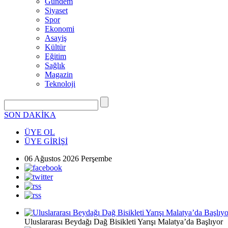
Gündem
Siyaset
Spor
Ekonomi
Asayiş
Kültür
Eğitim
Sağlık
Magazin
Teknoloji
SON DAKİKA
ÜYE OL
ÜYE GİRİŞİ
06 Ağustos 2026 Perşembe
Uluslararası Beydağı Dağ Bisikleti Yarışı Malatya’da Başlıyor