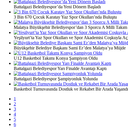
Battalgazi Belediyespor’da Yeni Dönem Başladı
3 Bin 670 Çocuk Karatay Yaz Spor Okulları’nda Buluştu
Malatya Büyükşehir Belediyespor’dan 3 Sporcu A Milli Takım
Yeşilyurt’ta Yaz Spor Okulları ve Spor Akademisi Coşkuyla Açı
Büyükşehir Belediye Başkanı Sami Er’den Malatya’ya Müjde
U12 Basketbol Takımı Konya Şampiyon Oldu
Battalgazi Belediyespor Yarı Finalde Avantajı Kaptı
Battalgazi Belediyespor Şampiyonluk Yolunda
Basketbol Turnuvasında Dostluk ve Rekabet Bir Arada Yaşand
1
2
3
4
5
6