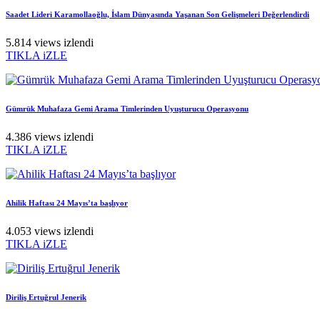
Saadet Lideri Karamollaoğlu, İslam Dünyasında Yaşanan Son Gelişmeleri Değerlendirdi
5.814 views izlendi
TIKLA iZLE
Gümrük Muhafaza Gemi Arama Timlerinden Uyuşturucu Operasyonu
4.386 views izlendi
TIKLA iZLE
Ahilik Haftası 24 Mayıs’ta başlıyor
4.053 views izlendi
TIKLA iZLE
Diriliş Ertuğrul Jenerik