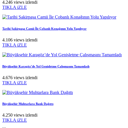
4.246 views izlendi
TIKLA iZLE
Tarihi Şakirpaşa Camii İle Çobanlı Konağının Yolu Yapılıyor
4.106 views izlendi
TIKLA iZLE
Büyükşehir Karagöz’de Yol Genişletme Çalışmasını Tamamladı
4.676 views izlendi
TIKLA iZLE
Büyükşehir Muhtarlara Bank Dağıttı
4.250 views izlendi
TIKLA iZLE