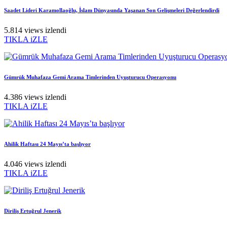
Saadet Lideri Karamollaoğlu, İslam Dünyasında Yaşanan Son Gelişmeleri Değerlendirdi
5.814 views izlendi
TIKLA iZLE
Gümrük Muhafaza Gemi Arama Timlerinden Uyuşturucu Operasyonu
4.386 views izlendi
TIKLA iZLE
Ahilik Haftası 24 Mayıs’ta başlıyor
4.046 views izlendi
TIKLA iZLE
Diriliş Ertuğrul Jenerik