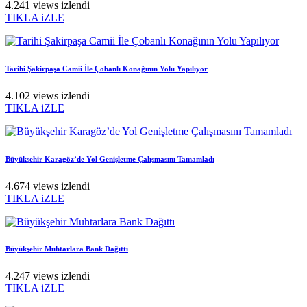
4.241 views izlendi
TIKLA iZLE
Tarihi Şakirpaşa Camii İle Çobanlı Konağının Yolu Yapılıyor
4.102 views izlendi
TIKLA iZLE
Büyükşehir Karagöz’de Yol Genişletme Çalışmasını Tamamladı
4.674 views izlendi
TIKLA iZLE
Büyükşehir Muhtarlara Bank Dağıttı
4.247 views izlendi
TIKLA iZLE