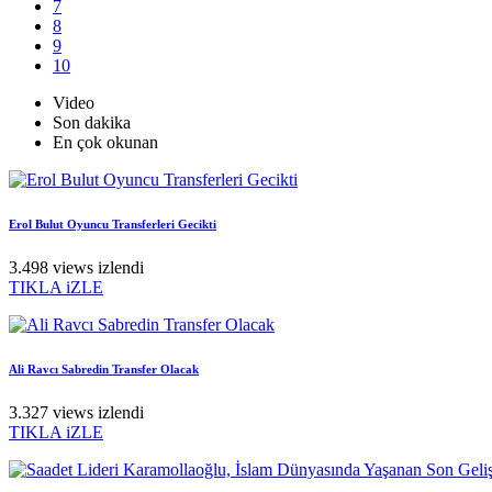
7
8
9
10
Video
Son dakika
En çok okunan
Erol Bulut Oyuncu Transferleri Gecikti
3.498 views izlendi
TIKLA iZLE
Ali Ravcı Sabredin Transfer Olacak
3.327 views izlendi
TIKLA iZLE