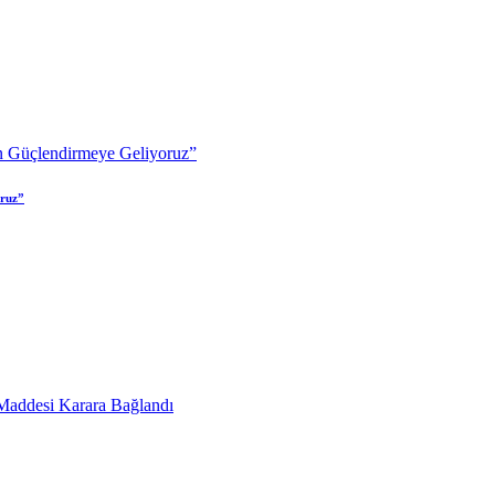
oruz”