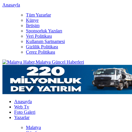
Anasayfa
Tüm Yazarlar
Künye
İletişim
Sponsorluk Yazıları
Veri Politikası
Kullanım Şartnamesi
Gizlilik Politikası
Çerez Politikası
Anasayfa
Web Tv
Foto Galeri
Yazarlar
Malatya