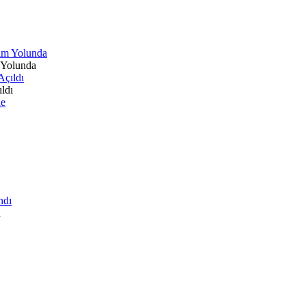
 Yolunda
ldı
ı