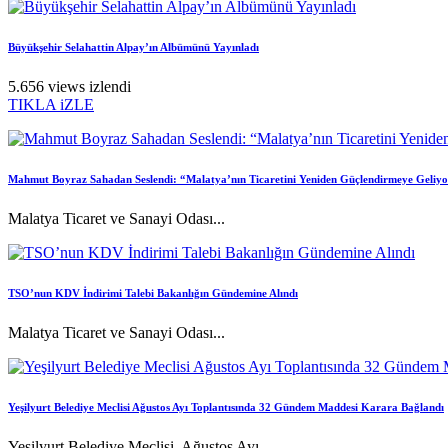
Büyükşehir Selahattin Alpay’ın Albümünü Yayınladı
5.656 views izlendi
TIKLA iZLE
Mahmut Boyraz Sahadan Seslendi: “Malatya’nın Ticaretini Yeniden Güçlendirmeye Geliy
Malatya Ticaret ve Sanayi Odası...
TSO’nun KDV İndirimi Talebi Bakanlığın Gündemine Alındı
Malatya Ticaret ve Sanayi Odası...
Yeşilyurt Belediye Meclisi Ağustos Ayı Toplantısında 32 Gündem Maddesi Karara Bağlandı
Yeşilyurt Belediye Meclisi, Ağustos Ayı...