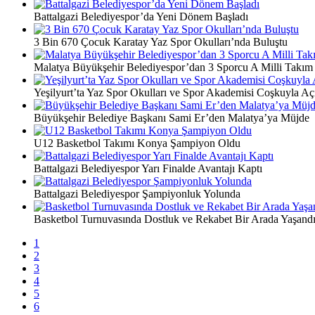
Battalgazi Belediyespor’da Yeni Dönem Başladı
3 Bin 670 Çocuk Karatay Yaz Spor Okulları’nda Buluştu
Malatya Büyükşehir Belediyespor’dan 3 Sporcu A Milli Takım
Yeşilyurt’ta Yaz Spor Okulları ve Spor Akademisi Coşkuyla Açı
Büyükşehir Belediye Başkanı Sami Er’den Malatya’ya Müjde
U12 Basketbol Takımı Konya Şampiyon Oldu
Battalgazi Belediyespor Yarı Finalde Avantajı Kaptı
Battalgazi Belediyespor Şampiyonluk Yolunda
Basketbol Turnuvasında Dostluk ve Rekabet Bir Arada Yaşand
1
2
3
4
5
6