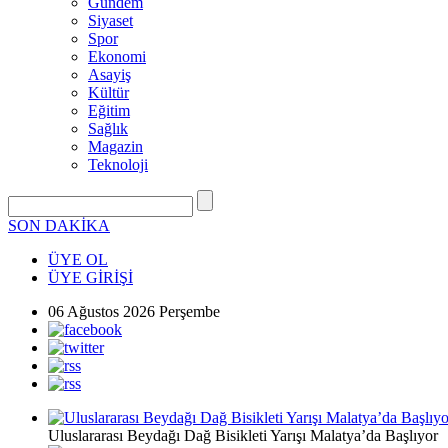
Gündem
Siyaset
Spor
Ekonomi
Asayiş
Kültür
Eğitim
Sağlık
Magazin
Teknoloji
SON DAKİKA
ÜYE OL
ÜYE GİRİŞİ
06 Ağustos 2026 Perşembe
Uluslararası Beydağı Dağ Bisikleti Yarışı Malatya’da Başlıyor