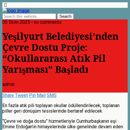
05 Ekim 2025 • no comments
Yeşilyurt Belediyesi’nden
Çevre Dostu Proje:
“Okullararası Atık Pil
Yarışması” Başladı
admin
Share
Tweet
Pin
Mail
SMS
En fazla atık pili toplayan okullar ödüllendirilecek, toplanan
piller geri dönüşüm tesislerinde bertaraf edilecek.
“Çevre ve doğa dostu” hizmetleriyle Cumhurbaşkanın eşi
Emine Erdoğan’ın himayelerinde ülke genelinde devam eden