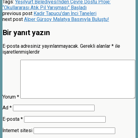
Tags:
Yeşilyurt Belediyesi’nden Çevre Dostu Proje:
“Okullararası Atık Pil Yarışması” Başladı
previous post
Kadir Tapucu'dan İnci Taneleri
next post
Alper Gürsoy Malatya Basınıyla Buluştu!
Bir yanıt yazın
E-posta adresiniz yayınlanmayacak.
Gerekli alanlar
*
ile
işaretlenmişlerdir
Yorum
*
Ad
*
E-posta
*
İnternet sitesi