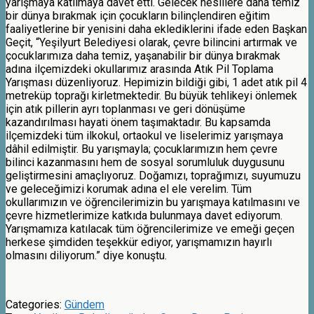
yarışmaya katılmaya davet etti. Gelecek nesillere daha temiz
bir dünya bırakmak için çocukların bilinçlendiren eğitim
faaliyetlerine bir yenisini daha eklediklerini ifade eden Başkan
Geçit, “Yeşilyurt Belediyesi olarak, çevre bilincini artırmak ve
çocuklarımıza daha temiz, yaşanabilir bir dünya bırakmak
adına ilçemizdeki okullarımız arasında Atık Pil Toplama
Yarışması düzenliyoruz. Hepimizin bildiği gibi, 1 adet atık pil 4
metreküp toprağı kirletmektedir. Bu büyük tehlikeyi önlemek
için atık pillerin ayrı toplanması ve geri dönüşüme
kazandırılması hayati önem taşımaktadır. Bu kapsamda
ilçemizdeki tüm ilkokul, ortaokul ve liselerimiz yarışmaya
dâhil edilmiştir. Bu yarışmayla; çocuklarımızın hem çevre
bilinci kazanmasını hem de sosyal sorumluluk duygusunu
geliştirmesini amaçlıyoruz. Doğamızı, toprağımızı, suyumuzu
ve geleceğimizi korumak adına el ele verelim. Tüm
okullarımızın ve öğrencilerimizin bu yarışmaya katılmasını ve
çevre hizmetlerimize katkıda bulunmaya davet ediyorum.
Yarışmamıza katılacak tüm öğrencilerimize ve emeği geçen
herkese şimdiden teşekkür ediyor, yarışmamızın hayırlı
olmasını diliyorum.” diye konuştu.
Categories:
Gündem