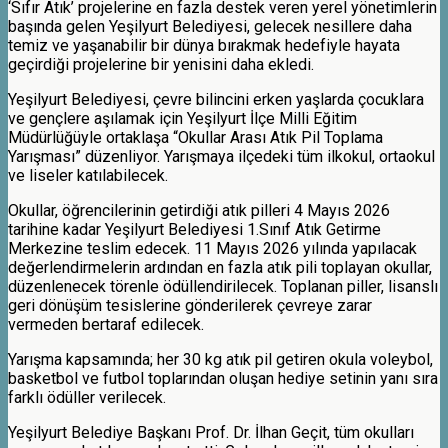
‘Sıfır Atık’ projelerine en fazla destek veren yerel yönetimlerin
başında gelen Yeşilyurt Belediyesi, gelecek nesillere daha
temiz ve yaşanabilir bir dünya bırakmak hedefiyle hayata
geçirdiği projelerine bir yenisini daha ekledi.
Yeşilyurt Belediyesi, çevre bilincini erken yaşlarda çocuklara
ve gençlere aşılamak için Yeşilyurt İlçe Milli Eğitim
Müdürlüğüyle ortaklaşa “Okullar Arası Atık Pil Toplama
Yarışması” düzenliyor. Yarışmaya ilçedeki tüm ilkokul, ortaokul
ve liseler katılabilecek.
Okullar, öğrencilerinin getirdiği atık pilleri 4 Mayıs 2026
tarihine kadar Yeşilyurt Belediyesi 1.Sınıf Atık Getirme
Merkezine teslim edecek. 11 Mayıs 2026 yılında yapılacak
değerlendirmelerin ardından en fazla atık pili toplayan okullar,
düzenlenecek törenle ödüllendirilecek. Toplanan piller, lisanslı
geri dönüşüm tesislerine gönderilerek çevreye zarar
vermeden bertaraf edilecek.
Yarışma kapsamında; her 30 kg atık pil getiren okula voleybol,
basketbol ve futbol toplarından oluşan hediye setinin yanı sıra
farklı ödüller verilecek.
Yeşilyurt Belediye Başkanı Prof. Dr. İlhan Geçit, tüm okulları