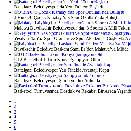
Battalgazi Belediyespor’da Yeni Dönem Başladı
3 Bin 670 Çocuk Karatay Yaz Spor Okulları’nda Buluştu
Malatya Büyükşehir Belediyespor’dan 3 Sporcu A Milli Takım
Yeşilyurt’ta Yaz Spor Okulları ve Spor Akademisi Coşkuyla Açı
Büyükşehir Belediye Başkanı Sami Er’den Malatya’ya Müjde
U12 Basketbol Takımı Konya Şampiyon Oldu
Battalgazi Belediyespor Yarı Finalde Avantajı Kaptı
Battalgazi Belediyespor Şampiyonluk Yolunda
Basketbol Turnuvasında Dostluk ve Rekabet Bir Arada Yaşand
1
2
3
4
5
6