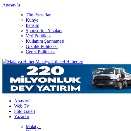
Anasayfa
Tüm Yazarlar
Künye
İletişim
Sponsorluk Yazıları
Veri Politikası
Kullanım Şartnamesi
Gizlilik Politikası
Çerez Politikası
Anasayfa
Web Tv
Foto Galeri
Yazarlar
Malatya