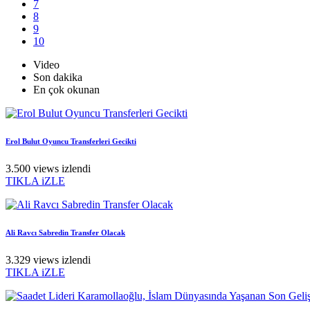
7
8
9
10
Video
Son dakika
En çok okunan
Erol Bulut Oyuncu Transferleri Gecikti
3.500 views izlendi
TIKLA iZLE
Ali Ravcı Sabredin Transfer Olacak
3.329 views izlendi
TIKLA iZLE