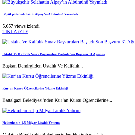
Büyükşehir Selahattin Alpay’ın Albümünü Yayınladı
5.657 views izlendi
TIKLA iZLE
Ustalık Ve Kalfalık Sınav Başvuruları Başladı Son Başvuru 31 Ağustos
Başkan Demirgilden Ustalık Ve Kalfalık...
Kur’an Kursu Öğrencilerine Yüzme Etkinliği
Battalgazi Belediyesi’nden Kur’an Kursu Öğrencilerine...
Hekimhan’a 1,5 Milyar Liralık Yatırım
Malatya Büyükşehir Belediyesinden Hekimhan'a 1,5...