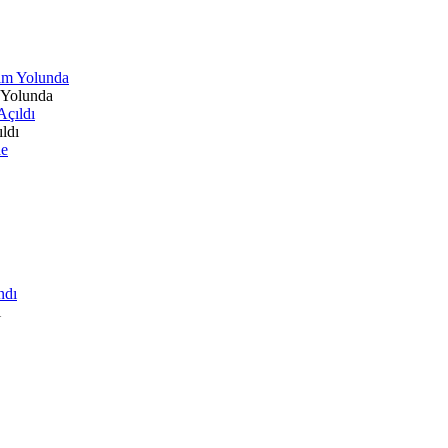
 Yolunda
ldı
ı