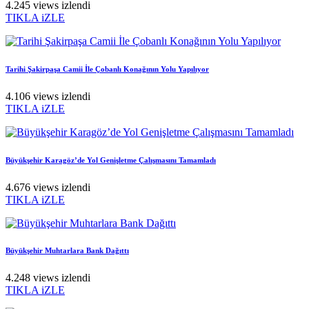
4.245 views izlendi
TIKLA iZLE
Tarihi Şakirpaşa Camii İle Çobanlı Konağının Yolu Yapılıyor
4.106 views izlendi
TIKLA iZLE
Büyükşehir Karagöz’de Yol Genişletme Çalışmasını Tamamladı
4.676 views izlendi
TIKLA iZLE
Büyükşehir Muhtarlara Bank Dağıttı
4.248 views izlendi
TIKLA iZLE