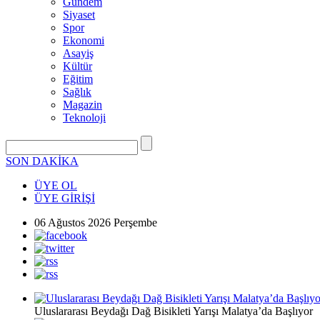
Gündem
Siyaset
Spor
Ekonomi
Asayiş
Kültür
Eğitim
Sağlık
Magazin
Teknoloji
SON DAKİKA
ÜYE OL
ÜYE GİRİŞİ
06 Ağustos 2026 Perşembe
Uluslararası Beydağı Dağ Bisikleti Yarışı Malatya’da Başlıyor