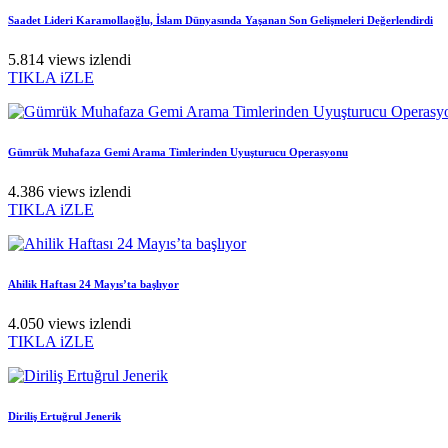
Saadet Lideri Karamollaoğlu, İslam Dünyasında Yaşanan Son Gelişmeleri Değerlendirdi
5.814 views izlendi
TIKLA iZLE
Gümrük Muhafaza Gemi Arama Timlerinden Uyuşturucu Operasyonu
4.386 views izlendi
TIKLA iZLE
Ahilik Haftası 24 Mayıs’ta başlıyor
4.050 views izlendi
TIKLA iZLE
Diriliş Ertuğrul Jenerik