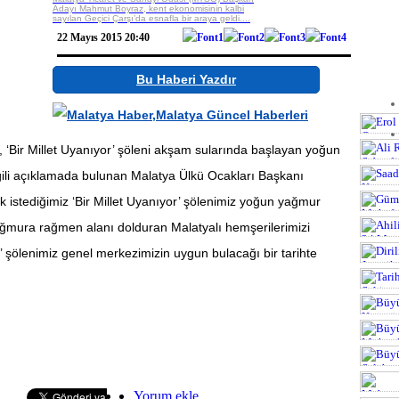
Gösterilmek
Adayı Mahmut Boyraz, kent ekonomisinin kalbi
sayılan Geçici Çarşı’da esnafla bir araya geldi....
22 Mayıs 2015 20:40
Bu Haberi Yazdır
, ‘Bir Millet Uyanıyor’ şöleni akşam sularında başlayan yoğun
ilgili açıklamada bulunan Malatya Ülkü Ocakları Başkanı
 istediğimiz ‘Bir Millet Uyanıyor’ şölenimiz yoğun yağmur
3.497 vie
Yağmura rağmen alanı dolduran Malatyalı hemşerilerimizi
TIK
3.326 vie
r’ şölenimiz genel merkezimizin uygun bulacağı bir tarihte
TIK
5.814 vie
TIK
4.386 vie
4.046 vie
TIK
TIK
TIK
4.100 vie
Seo Uzmanı
Yorum ekle
TIK
4.674 vie