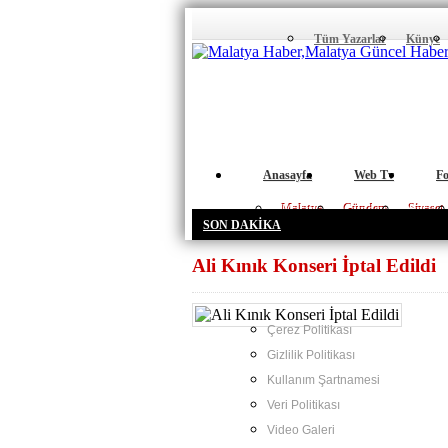
Tüm Yazarlar
Künye
Anasayfa
Web Tv
Fo
Malatya
Gündem
Siyaset
SON DAKİKA
Ali Kınık Konseri İptal Edildi
Çerez Politikası
Gizlilik Politikası
Kullanım Şartnamesi
Veri Politikası
Video Galeri