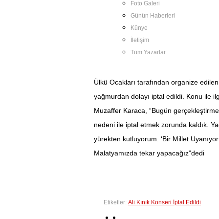
Foto Galeri
Günün Haberleri
Künye
İletişim
Tüm Yazarlar
Ülkü Ocakları tarafından organize edilen
yağmurdan dolayı iptal edildi. Konu ile 
Muzaffer Karaca, “Bugün gerçekleştirmek
nedeni ile iptal etmek zorunda kaldık. 
yürekten kutluyorum. ‘Bir Millet Uyanıyo
Malatyamızda tekar yapacağız”dedi
Etiketler:
Ali Kınık Konseri İptal Edildi