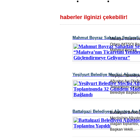
haberler ilginizi çekebilir!
Mahmut Boyraz Sahadan Seslendi:
Malatya Ticaret v
Odası (MTSO) Ba
Ticaretini Yeniden Güçlendirmeye 
Mahmut Boyraz,..
Yeşilyurt Belediye Meclisi Ağustos
Yeşilyurt Belediye
Ağustos Ayı Olağ
Toplantısında 32 Gündem Maddesi
Toplantısını Yeşily
Belediye Başkanı.
Battalgazi Belediyesi Ağustos Ayı 
Battalgazi Beledi
Meclisi'nin Ağusto
Yapıldı
olağan toplantısı,
Başkan Vekili...