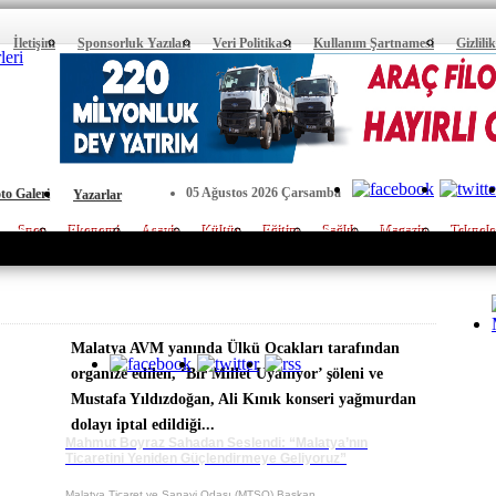
İletişim
Sponsorluk Yazıları
Veri Politikası
Kullanım Şartnamesi
Gizlili
05 Ağustos 2026 Çarsamba
to Galeri
Yazarlar
Spor
Ekonomi
Asayiş
Kültür
Eğitim
Sağlık
Magazin
Teknolo
Malatya AVM yanında Ülkü Ocakları tarafından
E-Posta :
organize edilen, ‘Bir Millet Uyanıyor’ şöleni ve
Tel :
Mustafa Yıldızdoğan, Ali Kınık konseri yağmurdan
Adres :
dolayı iptal edildiği...
Mahmut Boyraz Sahadan Seslendi: “Malatya’nın
Ticaretini Yeniden Güçlendirmeye Geliyoruz”
Yazilim :
En
Copyright 
Malatya Ticaret ve Sanayi Odası (MTSO) Başkan