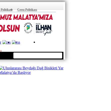
k Politikası
Çerez Politikası
ÜYE OL
ÜYE GİRİŞİ
ji
sar web Tasarım
© 2011 Sitedeki Tüm Içerik Kaynak