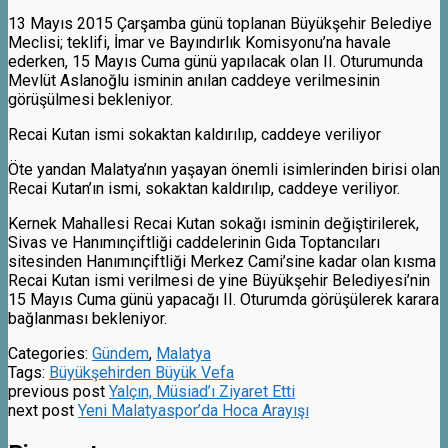
13 Mayıs 2015 Çarşamba günü toplanan Büyükşehir Belediye
Meclisi; teklifi, İmar ve Bayındırlık Komisyonu’na havale
ederken, 15 Mayıs Cuma günü yapılacak olan II. Oturumunda
Mevlüt Aslanoğlu isminin anılan caddeye verilmesinin
görüşülmesi bekleniyor.
Recai Kutan ismi sokaktan kaldırılıp, caddeye veriliyor
Öte yandan Malatya’nın yaşayan önemli isimlerinden birisi olan
Recai Kutan’ın ismi, sokaktan kaldırılıp, caddeye veriliyor.
Kernek Mahallesi Recai Kutan sokağı isminin değiştirilerek,
Sivas ve Hanımınçiftliği caddelerinin Gıda Toptancıları
sitesinden Hanımınçiftliği Merkez Cami’sine kadar olan kısma
Recai Kutan ismi verilmesi de yine Büyükşehir Belediyesi’nin
15 Mayıs Cuma günü yapacağı II. Oturumda görüşülerek karara
bağlanması bekleniyor.
Categories:
Gündem
,
Malatya
Tags:
Büyükşehirden Büyük Vefa
previous post
Yalçın, Müsiad’ı Ziyaret Etti
next post
Yeni Malatyaspor’da Hoca Arayışı