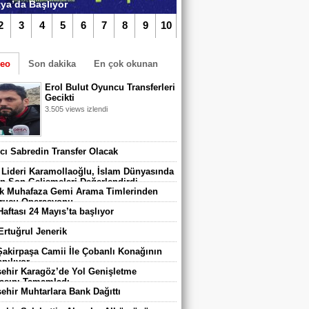
ya’da Başlıyor
2
3
4
5
6
7
8
9
10
deo
Son dakika
En çok okunan
Erol Bulut Oyuncu Transferleri
Gecikti
3.505 views izlendi
TIKLA iZLE
algazi Belediyespor’da Yeni Dönem
vcı Sabredin Transfer Olacak
adı
 Lideri Karamollaoğlu, İslam Dünyasında
n Son Gelişmeleri Değerlendirdi
 Muhafaza Gemi Arama Timlerinden
rucu Operasyonu
Haftası 24 Mayıs’ta başlıyor
 Ertuğrul Jenerik
 Şakirpaşa Camii İle Çobanlı Konağının
pılıyor
ehir Karagöz’de Yol Genişletme
asını Tamamladı
ehir Muhtarlara Bank Dağıttı
 670 Çocuk Karatay Yaz Spor