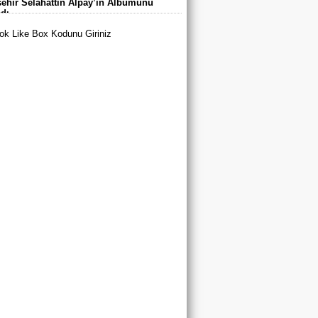
ehir Selahattin Alpay’ın Albümünü
arı’nda Buluştu
adı
k Like Box Kodunu Giriniz
tya Büyükşehir Belediyespor’dan 3
u A Milli Takım Yolunda
yurt’ta Yaz Spor Okulları ve Spor