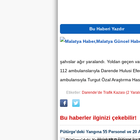
Bu Haberi Yazdır
şahıslar ağır yaralandı. Yoldan geçen vat
112 ambulanslarıyla Darende Hulusi Efen
ambulansıyla Turgut Özal Araştırma Has
Etiketler:
Darende’de Trafik Kazası (2 Yaralı
Bu haberler ilginizi çekebilir!
Pütürge’deki Yangına 55 Personel ve 20 
Müdahale Sürüyor
Malatya'nın Pütürge ilçes