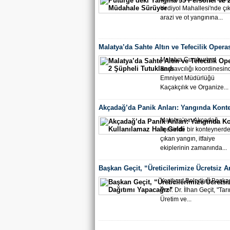
Yediyol Mahallesi'nde çı
arazi ve ot yangınına...
Malatya’da Sahte Altın ve Tefecilik Opera
Şüpheli Tutuklandı
Malatya Cumhuriyet
Başsavcılığı koordinesind
Emniyet Müdürlüğü
Kaçakçılık ve Organize...
Akçadağ’da Panik Anları: Yangında Kont
Kullanılamaz Hale Geldi
Malatya’nın Akçadağ
ilçesinde bir konteynerd
çıkan yangın, itfaiye
ekiplerinin zamanında...
Başkan Geçit, “Üreticilerimize Ücretsiz A
Dağıtımı Yapacağız”
Yeşilyurt Belediye Başka
Prof. Dr. İlhan Geçit, "Tar
Üretim ve...