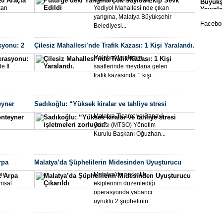
Büyükş
Okull
kan
Yediyol Mahallesi’nde çıkan
Yayınl
yangına, Malatya Büyükşehir
Faceboo
Belediyesi...
syonu: 2
Çilesiz Mahallesi’nde Trafik Kazası: 1 Kişi Yaralandı.
Malatya'da akşam
e İl
saatlerinde meydana gelen
trafik kazasında 1 kişi...
eyner
Sadıkoğlu: “Yüksek kiralar ve tahliye stresi
Mala
işletmeleri zorluyor”
Malatya Ticaret ve Sanayi
Sporc
e
Odası (MTSO) Yönetim
Kurulu Başkanı Oğuzhan...
rpa
Malatya’da Şüphelilerin Midesinden Uyuşturucu
Çıkarıldı
nı
Malatya'da narkotik
ımsal
ekiplerinin düzenlediği
operasyonda yabancı
uyruklu 2 şüphelinin
midesinden...
Yeşil