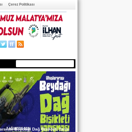
sı
Çerez Politikası
ÜYE OL
ÜYE GİRİŞİ
ararası Beydağı Dağ Bisikleti Yarışı