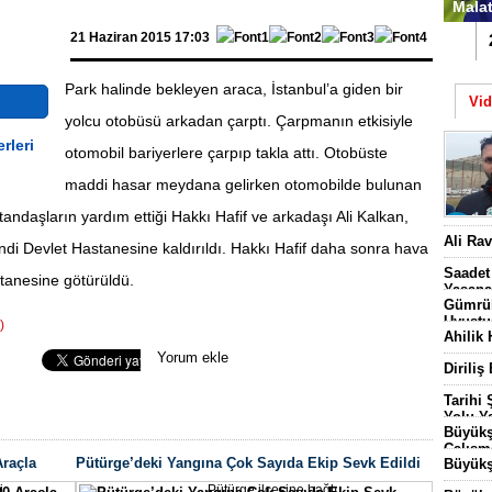
Malat
21 Haziran 2015 17:03
1
Park halinde bekleyen araca, İstanbul’a giden bir
Vi
yolcu otobüsü arkadan çarptı. Çarpmanın etkisiyle
otomobil bariyerlere çarpıp takla attı. Otobüste
maddi hasar meydana gelirken otomobilde bulunan
andaşların yardım ettiği Hakkı Hafif ve arkadaşı Ali Kalkan,
Batt
Ali Ra
di Devlet Hastanesine kaldırıldı. Hakkı Hafif daha sonra hava
Başl
Saadet
tanesine götürüldü.
Yaşana
Gümrük
Uyuştu
)
Ahilik 
Seo Uzmanı
Yorum ekle
Diriliş
Tarihi
Yolu Ya
Büyükş
Çalışm
Araçla
Pütürge’deki Yangına Çok Sayıda Ekip Sevk Edildi
Büyükş
3 Bin
i
Pütürge ilçesine bağlı