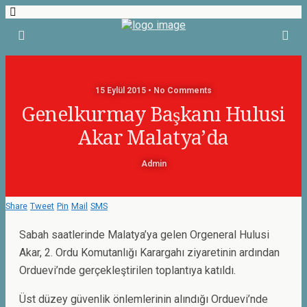
15 Eylül 2015 • No Comments
Genelkurmay Başkanı Hulusi
Akar Malatya’da
Admin
Share
Tweet
Pin
Mail
SMS
Sabah saatlerinde Malatya’ya gelen Orgeneral Hulusi
Akar, 2. Ordu Komutanlığı Karargahı ziyaretinin ardından
Orduevi’nde gerçekleştirilen toplantıya katıldı.
Üst düzey güvenlik önlemlerinin alındığı Orduevi’nde