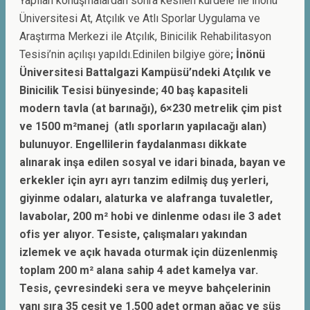
Yapılan konuşmalardan sonra kesilen kurdele ile İnönü
Üniversitesi At, Atçılık ve Atlı Sporlar Uygulama ve
Araştırma Merkezi ile Atçılık, Binicilik Rehabilitasyon
Tesisi’nin açılışı yapıldı.Edinilen bilgiye göre
; İnönü
Üniversitesi Battalgazi Kampüsü’ndeki Atçılık ve
Binicilik Tesisi bünyesinde; 40 baş kapasiteli
modern tavla (at barınağı), 6×230 metrelik çim pist
ve 1500 m²manej (atlı sporların yapılacağı alan)
bulunuyor. Engellilerin faydalanması dikkate
alınarak inşa edilen sosyal ve idari binada, bayan ve
erkekler için ayrı ayrı tanzim edilmiş duş yerleri,
giyinme odaları, alaturka ve alafranga tuvaletler,
lavabolar, 200 m² hobi ve dinlenme odası ile 3 adet
ofis yer alıyor. Tesiste, çalışmaları yakından
izlemek ve açık havada oturmak için düzenlenmiş
toplam 200 m² alana sahip 4 adet kamelya var.
Tesis, çevresindeki sera ve meyve bahçelerinin
yanı sıra 35 çeşit ve 1.500 adet orman ağaç ve süs