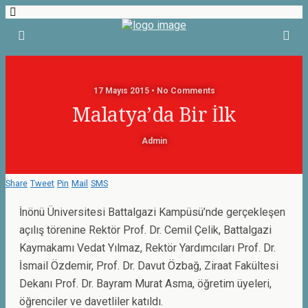
17 Mayıs 2015 • No Comments
Malatya’da Bir İlk
Admin
Share
Tweet
Pin
Mail
SMS
İnönü Üniversitesi Battalgazi Kampüsü’nde gerçekleşen
açılış törenine Rektör Prof. Dr. Cemil Çelik, Battalgazi
Kaymakamı Vedat Yılmaz, Rektör Yardımcıları Prof. Dr.
İsmail Özdemir, Prof. Dr. Davut Özbağ, Ziraat Fakültesi
Dekanı Prof. Dr. Bayram Murat Asma, öğretim üyeleri,
öğrenciler ve davetliler katıldı.