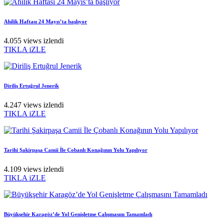
Ahilik Haftası 24 Mayıs’ta başlıyor
4.055 views izlendi
TIKLA iZLE
Diriliş Ertuğrul Jenerik
4.247 views izlendi
TIKLA iZLE
Tarihi Şakirpaşa Camii İle Çobanlı Konağının Yolu Yapılıyor
4.109 views izlendi
TIKLA iZLE
Büyükşehir Karagöz’de Yol Genişletme Çalışmasını Tamamladı