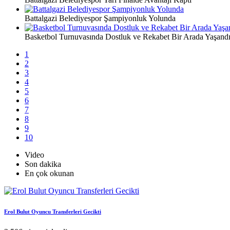
Battalgazi Belediyespor Şampiyonluk Yolunda
Basketbol Turnuvasında Dostluk ve Rekabet Bir Arada Yaşand
1
2
3
4
5
6
7
8
9
10
Video
Son dakika
En çok okunan
Erol Bulut Oyuncu Transferleri Gecikti