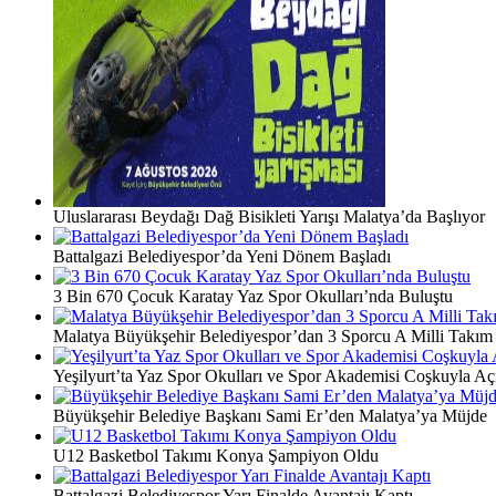
Uluslararası Beydağı Dağ Bisikleti Yarışı Malatya’da Başlıyor
Battalgazi Belediyespor’da Yeni Dönem Başladı
3 Bin 670 Çocuk Karatay Yaz Spor Okulları’nda Buluştu
Malatya Büyükşehir Belediyespor’dan 3 Sporcu A Milli Takım
Yeşilyurt’ta Yaz Spor Okulları ve Spor Akademisi Coşkuyla Açı
Büyükşehir Belediye Başkanı Sami Er’den Malatya’ya Müjde
U12 Basketbol Takımı Konya Şampiyon Oldu
Battalgazi Belediyespor Yarı Finalde Avantajı Kaptı