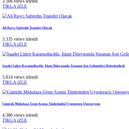
3.506 views izlendi
TIKLA iZLE
Ali Ravcı Sabredin Transfer Olacak
3.335 views izlendi
TIKLA iZLE
Saadet Lideri Karamollaoğlu, İslam Dünyasında Yaşanan Son Gelişmeleri Değerlendirdi
5.814 views izlendi
TIKLA iZLE
Gümrük Muhafaza Gemi Arama Timlerinden Uyuşturucu Operasyonu
4.386 views izlendi
TIKLA iZLE