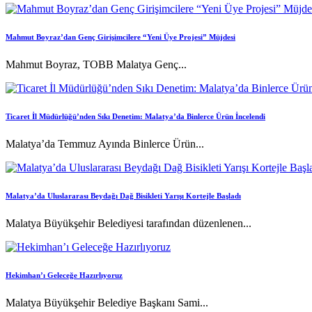
Mahmut Boyraz’dan Genç Girişimcilere “Yeni Üye Projesi” Müjdesi
Mahmut Boyraz, TOBB Malatya Genç...
Ticaret İl Müdürlüğü’nden Sıkı Denetim: Malatya’da Binlerce Ürün İncelendi
Malatya’da Temmuz Ayında Binlerce Ürün...
Malatya’da Uluslararası Beydağı Dağ Bisikleti Yarışı Kortejle Başladı
Malatya Büyükşehir Belediyesi tarafından düzenlenen...
Hekimhan’ı Geleceğe Hazırlıyoruz
Malatya Büyükşehir Belediye Başkanı Sami...