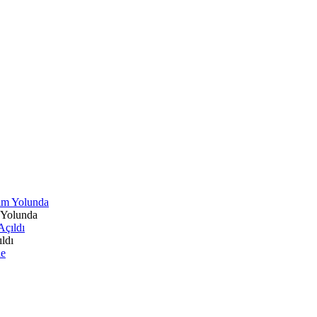
 Yolunda
ldı