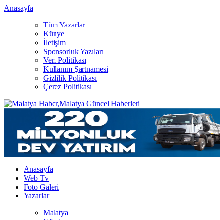
Anasayfa
Tüm Yazarlar
Künye
İletişim
Sponsorluk Yazıları
Veri Politikası
Kullanım Şartnamesi
Gizlilik Politikası
Çerez Politikası
Anasayfa
Web Tv
Foto Galeri
Yazarlar
Malatya