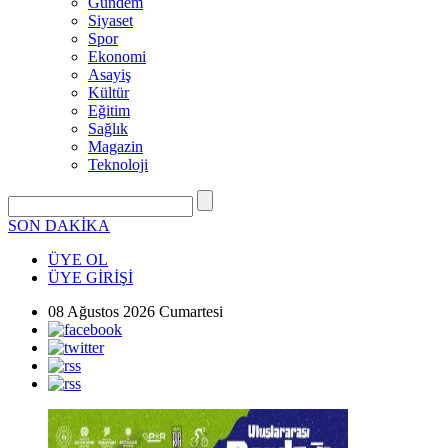
Gündem
Siyaset
Spor
Ekonomi
Asayiş
Kültür
Eğitim
Sağlık
Magazin
Teknoloji
SON DAKİKA
ÜYE OL
ÜYE GİRİŞİ
08 Ağustos 2026 Cumartesi