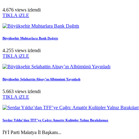
4.676 views izlendi
TIKLA iZLE
Büyükşehir Muhtarlara Bank Dağıttı
4.255 views izlendi
TIKLA iZLE
Büyükşehir Selahattin Alpay’ın Albümünü Yayınladı
5.663 views izlendi
TIKLA iZLE
Serdar Yıldız’dan TFF’ye Çağrı: Amatör Kulüpler Yalnız Bırakılamaz
İYİ Parti Malatya İl Başkanı...