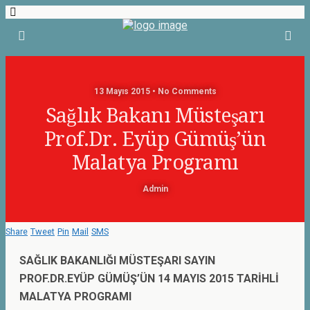
13 Mayıs 2015 • No Comments
Sağlık Bakanı Müsteşarı
Prof.Dr. Eyüp Gümüş’ün
Malatya Programı
Admin
Share
Tweet
Pin
Mail
SMS
SAĞLIK BAKANLIĞI MÜSTEŞARI SAYIN
PROF.DR.EYÜP GÜMÜŞ’ÜN 14 MAYIS 2015 TARİHLİ
MALATYA PROGRAMI