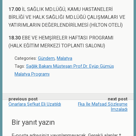
17.00
İL SAĞLIK MD.LÜĞÜ, KAMU HASTANELERİ
BİRLİĞİ VE HALK SAĞLIĞI MD.LÜĞÜ ÇALIŞMALARI VE
YATIRIMLARIN DEĞERLENDİRİLMESİ (HİLTON OTELİ)
18.30
EBE VE HEMŞİRELER HAFTASI PROGRAMI
(HALK EĞİTİM MERKEZİ TOPLANTI SALONU)
Categories:
Gündem
,
Malatya
Tags:
Sağlık Bakanı Müsteşarı Prof.Dr. Eyüp Gümüş
Malatya Programı
previous post
next post
Çınarlara Şefkat Eli Uzatıldı
Fka İle Mafsad Sözleşme
İmzaladı
Bir yanıt yazın
E-posta adresiniz yayınlanmayacak.
Gerekli alanlar
*