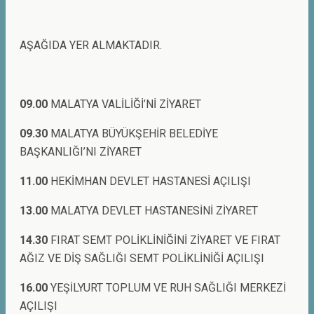
AŞAĞIDA YER ALMAKTADIR.
09.00
MALATYA VALİLİĞİ’Nİ ZİYARET
09.30
MALATYA BÜYÜKŞEHİR BELEDİYE
BAŞKANLIĞI’NI ZİYARET
11.00
HEKİMHAN DEVLET HASTANESİ AÇILIŞI
13.00
MALATYA DEVLET HASTANESİNİ ZİYARET
14.30
FIRAT SEMT POLİKLİNİĞİNİ ZİYARET VE FIRAT
AĞIZ VE DİŞ SAĞLIĞI SEMT POLİKLİNİĞİ AÇILIŞI
16.00
YEŞİLYURT TOPLUM VE RUH SAĞLIĞI MERKEZİ
AÇILIŞI